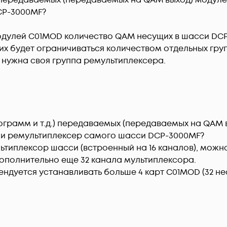
.) передаваемых (передаваемых на QAM выход) модуле
P-3000MF?

дулей C01MOD количество QAM несущих в шасси DCP-
их будет ограничиваться количеством отдельных гру
т нужна своя группа ремультиплексера.
рограмм и т.д.) передаваемых (передаваемых на QAM
д и ремультиплексер самого шасси DCP-3000MF?

льтиплексор шасси (встроенный на 16 каналов), можн
дополнительно еще 32 канала мультиплексора. 

ендуется устанавливать больше 4 карт C01MOD (32 н