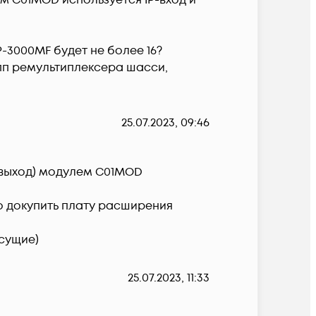
м C01MOD используется IP-вход и 
3000MF будет не более 16?

пп ремультиплексера шасси,

25.07.2023, 09:46
 выход) модулем C01MOD 
о докупить плату расширения 
есущие)
25.07.2023, 11:33