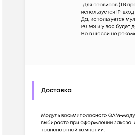
-Для сервисов (ТВ п
используется IP-вхо
Да, используется му
P01MS и у вас будет 
Но в шасси не реком
Доставка
Модуль восьмиполосного QAM-модуля
выбираете при оформлении заказа: с
транспортной компании.