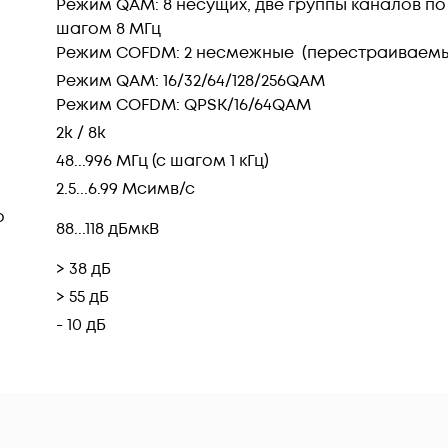
Режим QAM: 8 несущих, две группы каналов по
шагом 8 МГц
Режим COFDM: 2 несмежные (перестраиваемы
Режим QAM: 16/32/64/128/256QAM
Режим COFDM: QPSK/16/64QAM
2k / 8k
48...996 МГц (с шагом 1 кГц)
2.5...6.99 Мсимв/с
о
88...118 дБмкВ
> 38 дБ
> 55 дБ
- 10 дБ