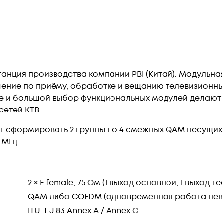
танция производства компании PBI (Китай). Модульна
ение по приёму, обработке и вещанию телевизионных
ие и большой выбор функциональных модулей делают
сетей КТВ.
т сформировать 2 группы по 4 смежных QAM несущих
0 МГц.
2 × F female, 75 Ом (1 выход основной, 1 выход те
QAM либо COFDM (одновременная работа не
ITU-T J.83 Annex A / Annex C