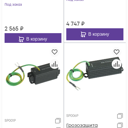
Под заказ
4 747
₽
2 565
₽
В корзину
В корзину
SP006P
SP001P
Грозозащита