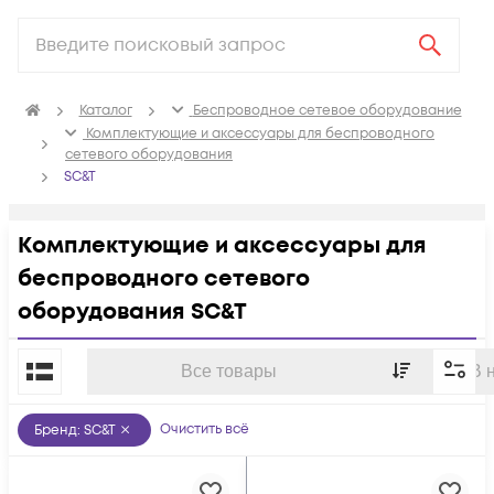
Каталог
Беспроводное сетевое оборудование
Комплектующие и аксессуары для беспроводного
сетевого оборудования
SC&T
Комплектующие и аксессуары для
беспроводного сетевого
оборудования SC&T
По популярности
Все товары
В 
Очистить всё
Бренд
:
SC&T