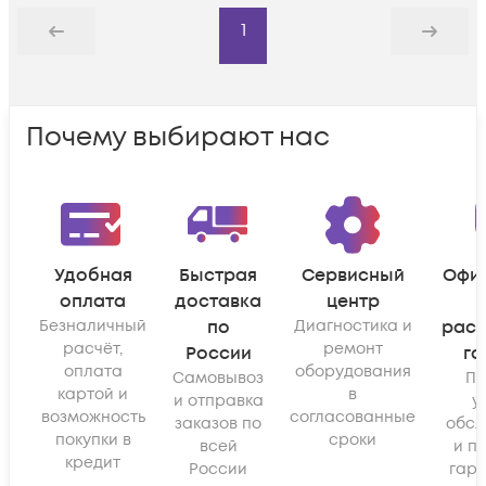
1
Назад
Дальше
Почему выбирают нас
Удобная
Быстрая
Сервисный
Офи
оплата
доставка
центр
Безналичный
по
Диагностика и
рас
расчёт,
ремонт
России
га
оплата
оборудования
Самовывоз
По
картой и
в
и отправка
у
возможность
согласованные
заказов по
обсл
покупки в
сроки
всей
и п
кредит
России
гара