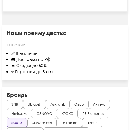
Наши преимущества
Ответов:
1
✅ В наличии
🚚 Доставка по РФ
🔥 Скидки до 50%
⭐ Гарантия до 5 лет
Бренды
SNR
Ubiquiti
MikroTik
Cisco
Антэкс
Инфосис
OSNOVO
КРОКС
RF Elements
SC&T
QuWireless
Teltonika
Jirous