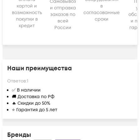
Самовывоз
По
картой и
в
и отправка
у
возможность
согласованные
заказов по
обсл
покупки в
сроки
всей
и п
кредит
России
гара
Наши преимущества
Ответов:
1
✅ В наличии
🚚 Доставка по РФ
🔥 Скидки до 50%
⭐ Гарантия до 5 лет
Бренды