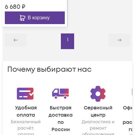
6 680
₽
В корзину
1
Назад
Дальше
Почему выбирают нас
Удобная
Быстрая
Сервисный
Офи
оплата
доставка
центр
Безналичный
по
Диагностика и
рас
расчёт,
ремонт
России
га
оплата
оборудования