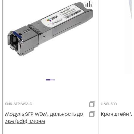
SNR-SFP-W35-3
UMB-500
Модуль SFP WDM, дальность до
Кронштейн W
3км (6dB), 1310нм