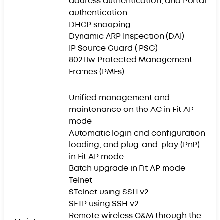
address authentication, and Portal
authentication
DHCP snooping
Dynamic ARP Inspection (DAI)
IP Source Guard (IPSG)
802.11w Protected Management
Frames (PMFs)
Unified management and
maintenance on the AC in Fit AP
mode
Automatic login and configuration
loading, and plug-and-play (PnP)
in Fit AP mode
Batch upgrade in Fit AP mode
Telnet
STelnet using SSH v2
SFTP using SSH v2
Remote wireless O&M through the