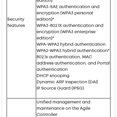
edition)
WPA3-SAE authentication and
encryption (WPA3 personal
Security
edition)*
features
WPA3-802.1X authentication and
encryption (WPA3 enterprise
edition)*
WPA-WPA2 hybrid authentication
WPA2-WPA3 hybrid authentication*
802.1x authentication, MAC
address authentication, and Portal
authentication
DHCP snooping
Dynamic ARP Inspection (DAI)
IP Source Guard (IPSG)
Unified management and
maintenance on the Agile
Controller