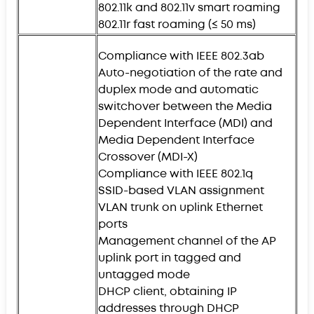
802.11k and 802.11v smart roaming
802.11r fast roaming (≤ 50 ms)
Compliance with IEEE 802.3ab
Auto-negotiation of the rate and
duplex mode and automatic
switchover between the Media
Dependent Interface (MDI) and
Media Dependent Interface
Crossover (MDI-X)
Compliance with IEEE 802.1q
SSID-based VLAN assignment
VLAN trunk on uplink Ethernet
ports
Management channel of the AP
uplink port in tagged and
untagged mode
DHCP client, obtaining IP
addresses through DHCP