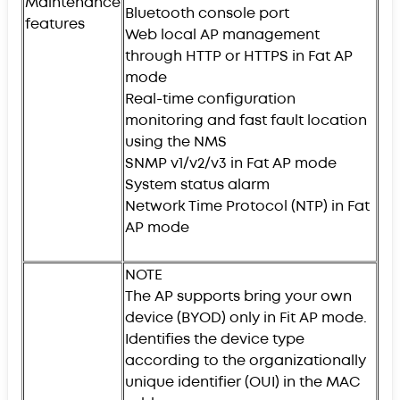
Maintenance
Bluetooth console port
features
Web local AP management
through HTTP or HTTPS in Fat AP
mode
Real-time configuration
monitoring and fast fault location
using the NMS
SNMP v1/v2/v3 in Fat AP mode
System status alarm
Network Time Protocol (NTP) in Fat
AP mode
NOTE
The AP supports bring your own
device (BYOD) only in Fit AP mode.
Identifies the device type
according to the organizationally
unique identifier (OUI) in the MAC