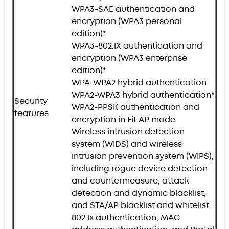
WPA3-SAE authentication and
encryption (WPA3 personal
edition)*
WPA3-802.1X authentication and
encryption (WPA3 enterprise
edition)*
WPA-WPA2 hybrid authentication
WPA2-WPA3 hybrid authentication*
Security
WPA2-PPSK authentication and
features
encryption in Fit AP mode
Wireless intrusion detection
system (WIDS) and wireless
intrusion prevention system (WIPS),
including rogue device detection
and countermeasure, attack
detection and dynamic blacklist,
and STA/AP blacklist and whitelist
802.1x authentication, MAC