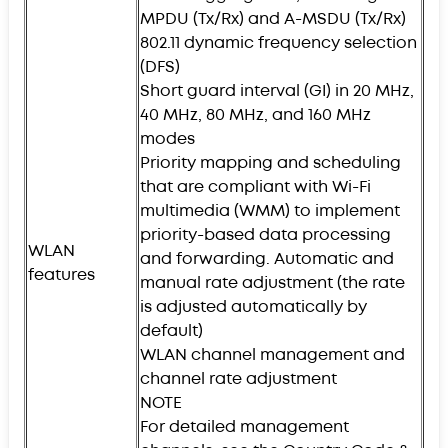
MPDU (Tx/Rx) and A-MSDU (Tx/Rx)
802.11 dynamic frequency selection
(DFS)
Short guard interval (GI) in 20 MHz,
40 MHz, 80 MHz, and 160 MHz
modes
Priority mapping and scheduling
that are compliant with Wi-Fi
multimedia (WMM) to implement
priority-based data processing
WLAN
and forwarding. Automatic and
features
manual rate adjustment (the rate
is adjusted automatically by
default)
WLAN channel management and
channel rate adjustment
NOTE
For detailed management