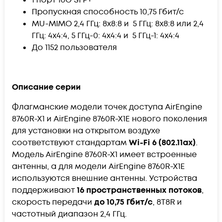
Пропускная способность 10,75 Гбит/с
MU-MIMO 2,4 ГГц: 8x8:8 и 5 ГГц: 8x8:8 или 2,4
ГГц: 4x4:4, 5 ГГц-0: 4x4:4 и 5 ГГц-1: 4x4:4
До 1152 пользователя
Описание серии
Флагманские модели точек доступа AirEngine
8760R-X1 и AirEngine 8760R-X1E нового поколения
для установки на открытом воздухе
соответствуют стандартам
Wi-Fi 6 (802.11ax)
.
Модель AirEngine 8760R-X1 имеет встроенные
антенны, а для модели AirEngine 8760R-X1E
используются внешние антенны. Устройства
поддерживают
16 пространственных потоков
,
скорость передачи
до 10,75 Гбит/с
, 8T8R и
частотный диапазон 2,4 ГГц.