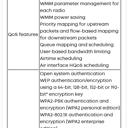
WMM parameter management for
each radio
WMM power saving
Priority mapping for upstream
packets and flow-based mapping
QoS features
for downstream packets
Queue mapping and scheduling
User-based bandwidth limiting
Airtime scheduling
Air interface HQoS scheduling
Open system authentication
WEP authentication/encryption
using a 64-bit, 128-bit, 152-bit or 192-
bit* encryption key
WPA2-PSK authentication and
encryption (WPA2 personal edition)
WPA2-802.1X authentication and
encryption (WPA2 enterprise