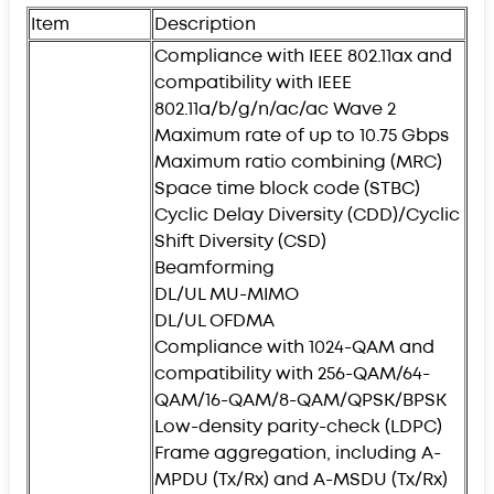
Item
Description
Compliance with IEEE 802.11ax and
compatibility with IEEE
802.11a/b/g/n/ac/ac Wave 2
Maximum rate of up to 10.75 Gbps
Maximum ratio combining (MRC)
Space time block code (STBC)
Cyclic Delay Diversity (CDD)/Cyclic
Shift Diversity (CSD)
Beamforming
DL/UL MU-MIMO
DL/UL OFDMA
Compliance with 1024-QAM and
compatibility with 256-QAM/64-
QAM/16-QAM/8-QAM/QPSK/BPSK
Low-density parity-check (LDPC)
Frame aggregation, including A-
MPDU (Tx/Rx) and A-MSDU (Tx/Rx)