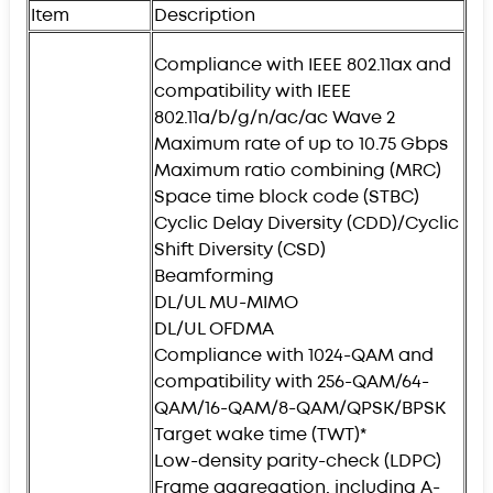
Item
Description
Compliance with IEEE 802.11ax and
compatibility with IEEE
802.11a/b/g/n/ac/ac Wave 2
Maximum rate of up to 10.75 Gbps
Maximum ratio combining (MRC)
Space time block code (STBC)
Cyclic Delay Diversity (CDD)/Cyclic
Shift Diversity (CSD)
Beamforming
DL/UL MU-MIMO
DL/UL OFDMA
Compliance with 1024-QAM and
compatibility with 256-QAM/64-
QAM/16-QAM/8-QAM/QPSK/BPSK
Target wake time (TWT)*
Low-density parity-check (LDPC)
Frame aggregation, including A-