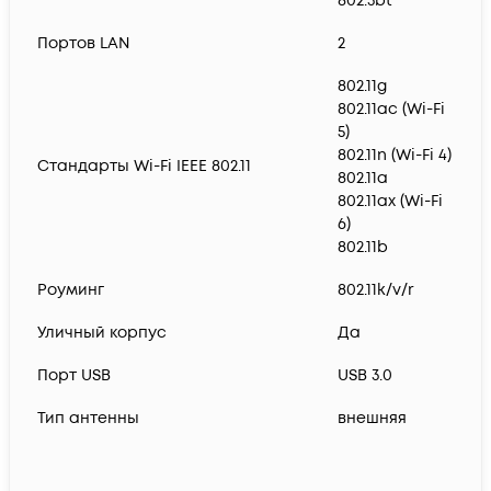
802.3bt
Портов LAN
2
802.11g
802.11ac (Wi-Fi
5)
802.11n (Wi-Fi 4)
Стандарты Wi-Fi IEEE 802.11
802.11a
802.11ax (Wi-Fi
6)
802.11b
Роуминг
802.11k/v/r
Уличный корпус
Да
Порт USB
USB 3.0
Тип антенны
внешняя