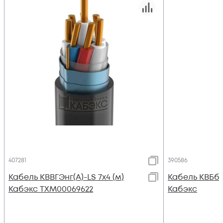
407281
390586
Кабель КВВГЭнг(А)-LS 7х4 (м)
Кабель КВБбШв
Кабэкс ТХМ00069622
Кабэкс