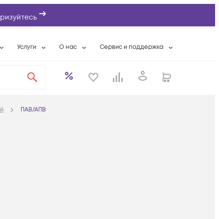
ризуйтесь
Услуги
О нас
Сервис и поддержка
ты
Выкуп сетевого оборудования
О компании
Гарантийное обслуживание
Системная интеграция
Контактная информация
Контакты сервисных центров
ты с физлицами
Wi-Fi «под ключ»
Банковские реквизиты
Сервисные контракты
й
ПАВ/АПВ
вки
Бесплатная намотка оптического кабеля
Аккредитация ИТ
Сервисный центр
бслуживание
Партнеры
Техническая поддержка
а
Вакансии
Условия оказания услуг
еты
Новости
ы