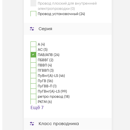
Провод плоский для внутренней
электропроводки (0)
Провод установочный (24)
Серия
А (4)
АС (5)
ПАВ/АПВ (24)
ПБВВГ (2)
ПВВП (4)
ПГВВП (3)
ПуВнг(А)-LS (46)
ПуГВ (56)
ПуГВВ-П (1)
ПуГВнг(А)-LS (99)
ретро провод (18)
РКГМ (6)
Ещё 7
Класс проводника