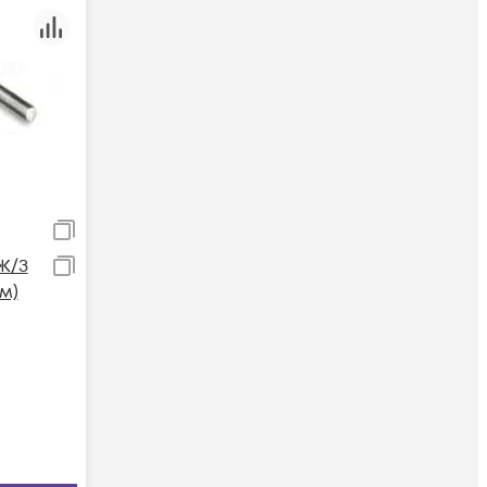
Ж/З
(м)