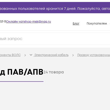
зованных пользователей хранится 7 дней. Пожалуйста,
авто
57-11
Онлайн чат
shop-msk@nag.ru
Блог
Покупателям
Способы опла
Документы
Политика рабо
поненты ВОЛС
Электрический кабель
Провод установочны
Условия доста
Гарантийное о
од ПАВ/АПВ
24
товара
Возврат товар
Вопросы и отв
База знаний
Конфигуратор