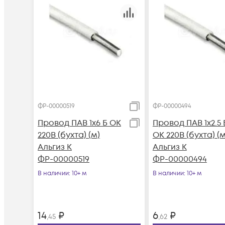
ФР-00000519
ФР-00000494
Провод ПАВ 1х6 Б ОК
Провод ПАВ 1х2.5 
220В (бухта) (м)
ОК 220В (бухта) (м
Альгиз К
Альгиз К
ФР-00000519
ФР-00000494
В наличии
: 10+ м
В наличии
: 10+ м
14
₽
6
₽
,45
,62