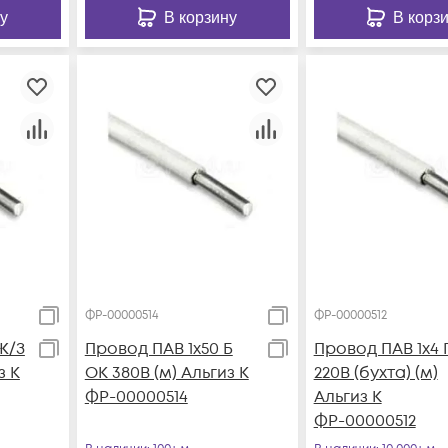
у
В корзину
В корз
ФР-00000514
ФР-00000512
Ж/З
Провод ПАВ 1х50 Б
Провод ПАВ 1х4 
з К
ОК 380В (м) Альгиз К
220В (бухта) (м)
ФР-00000514
Альгиз К
ФР-00000512