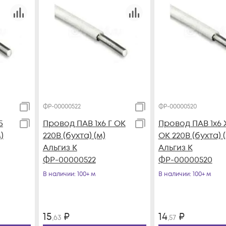
ФР-00000522
ФР-00000520
Б
Провод ПАВ 1х6 Г ОК
Провод ПАВ 1х6 
)
220В (бухта) (м)
ОК 220В (бухта) 
Альгиз К
Альгиз К
ФР-00000522
ФР-00000520
В наличии
: 100+ м
В наличии
: 100+ м
15
₽
14
₽
,63
,57