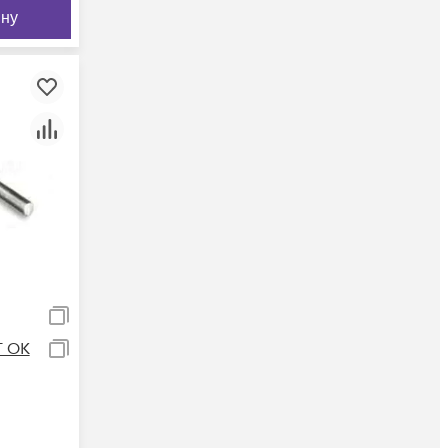
ину
Г ОК