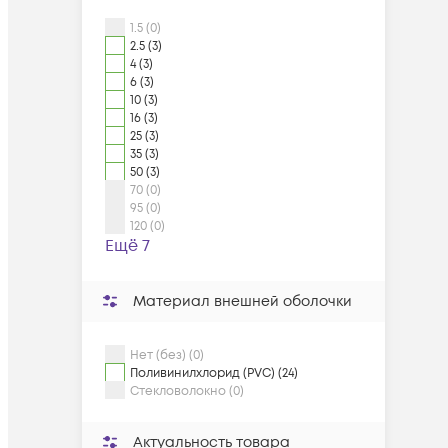
1.5 (0)
2.5 (3)
4 (3)
6 (3)
10 (3)
16 (3)
25 (3)
35 (3)
50 (3)
70 (0)
95 (0)
120 (0)
Ещё 7
Материал внешней оболочки
Нет (без) (0)
Поливинилхлорид (PVC) (24)
Стекловолокно (0)
Актуальность товара