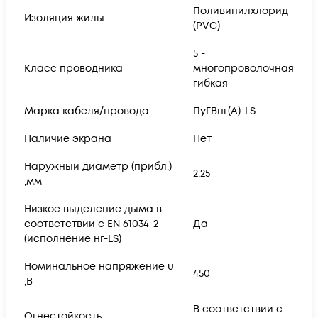
Поливинилхлорид
Изоляция жилы
(PVC)
5 -
Класс проводника
многопроволочная
гибкая
Марка кабеля/провода
ПуГВнг(А)-LS
Наличие экрана
Нет
Наружный диаметр (прибл.)
2.25
,мм
Низкое выделение дыма в
соответствии с EN 61034-2
Да
(исполнение нг-LS)
Номинальное напряжение u
450
,В
В соответствии с
Огнестойкость