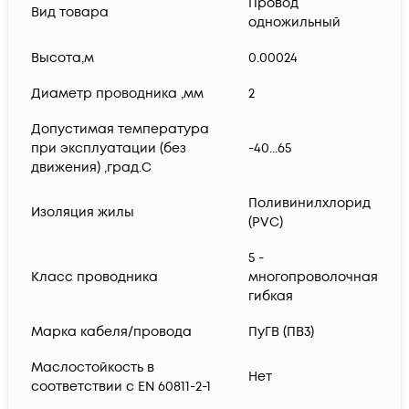
Провод
Вид товара
одножильный
Высота,м
0.00024
Диаметр проводника ,мм
2
Допустимая температура
при эксплуатации (без
-40...65
движения) ,град.C
Поливинилхлорид
Изоляция жилы
(PVC)
5 -
Класс проводника
многопроволочная
гибкая
Марка кабеля/провода
ПуГВ (ПВ3)
Маслостойкость в
Нет
соответствии с EN 60811-2-1