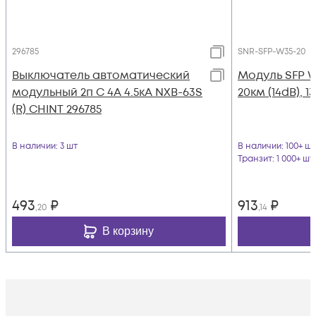
296785
SNR-SFP-W35-20
Выключатель автоматический
Модуль SFP 
модульный 2п C 4А 4.5кА NXB-63S
20км (14dB), 1
(R) CHINT 296785
В наличии
: 3 шт
В наличии
: 100+ шт
Транзит
: 1 000+ шт
493
₽
913
₽
,20
,14
В корзину