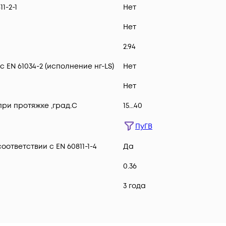
1-2-1
Нет
Нет
2.94
 EN 61034-2 (исполнение нг-LS)
Нет
Нет
ри протяжке ,град.C
15...40
ПуГВ
ответствии с EN 60811-1-4
Да
0.36
3 года