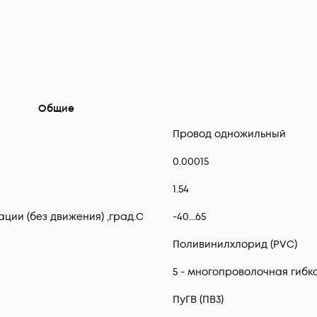
Общие
Провод одножильный
0.00015
1.54
ии (без движения) ,град.C
-40...65
Поливинилхлорид (PVC)
5 - многопроволочная гибк
ПуГВ (ПВ3)