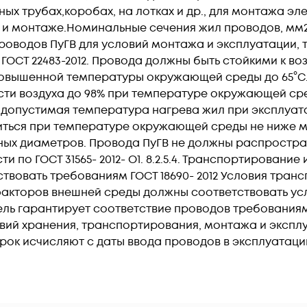
ых трубах,коробах, на лотках и др., для монтажа эле
нтаже.Номинальные сечения жил проводов, мм2: 0,75; 1,0; 
. Жилы проводов ПуГВ для условий монтажа и эксплуатац
 ГОСТ 22483-2012. Провода должны быть стойкими к 
овышенной температуры окружающей среды до 65°C.
ти воздуха до 98% при температуре окружающей сре
 допустимая температура нагрева жил при эксплуат
ься при температуре окружающей среды не ниже мин
ных диаметров. Провода ПуГВ не должны распростра
 по ГОСТ 31565- 2012- О1. 8.2.5.4. Транспортировани
твовать требованиям ГОСТ 18690- 2012 Условия тран
факторов внешней среды должны соответствовать усл
ль гарантирует соответствие проводов требованиям ГОСТ
ий хранения, транспортирования, монтажа и эксплу
срок исчисляют с даты ввода проводов в эксплуатацию