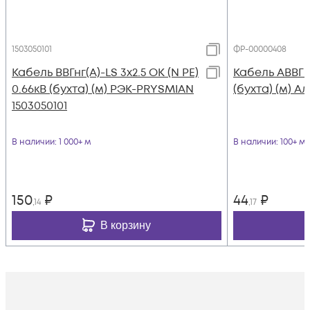
1503050101
ФР-00000408
Кабель ВВГнг(А)-LS 3х2.5 ОК (N PE)
Кабель АВВГ 4
0.66кВ (бухта) (м) РЭК-PRYSMIAN
(бухта) (м) А
1503050101
В наличии
: 1 000+ м
В наличии
: 100+ м
150
₽
44
₽
,14
,17
В корзину