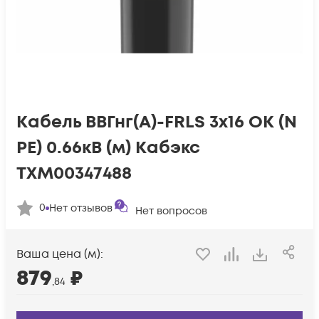
Кабель ВВГнг(А)-FRLS 3х16 ОК (N
PE) 0.66кВ (м) Кабэкс
ТХМ00347488
0
Нет отзывов
Нет вопросов
Ваша цена (м):
879
₽
,84