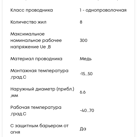
Класс проводника
1 - однопроволочная
Количество жил
8
Максимальное
номинальное рабочее
300
напряжение Ue ,В
Материал проводника
Медь
Монтажная температура
-15...50
,град.C
Наружный диаметр (прибл.)
6.6
,мм
Рабочая температура
-40...70
,град.C
С защитным барьером от
Да
огня