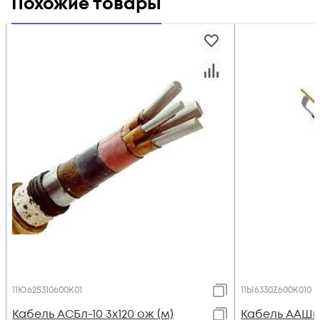
Похожие товары
11Ю62S310600K01
11Ы6330Z600K010
Кабель АСБл-10 3х120 ож (м)
Кабель ААШв-