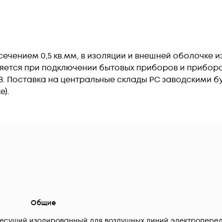
чением 0,5 кв.мм, в изоляции и внешней оболочке из
еняется при подключении бытовых приборов и прибор
. Поставка на центральные склады РС заводскими бу
е).
Общие
есущий изолированный для воздушных линий электропере