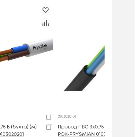
0103020101
5 Б (бухта) (м)
Провод ПВС 3х0.75 Ч (бухта) (м)
103020201
РЭК-PRYSMIAN 0103020101