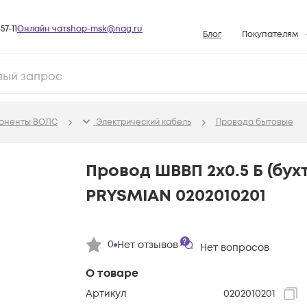
57-11
Онлайн чат
shop-msk@nag.ru
Блог
Покупателям
Способы опла
Документы
Политика рабо
поненты ВОЛС
Электрический кабель
Провода бытовые
Условия доста
Гарантийное о
Провод ШВВП 2х0.5 Б (бухт
Возврат товар
PRYSMIAN 0202010201
Вопросы и отв
База знаний
0
Нет отзывов
Конфигуратор
Нет вопросов
О товаре
Артикул
0202010201