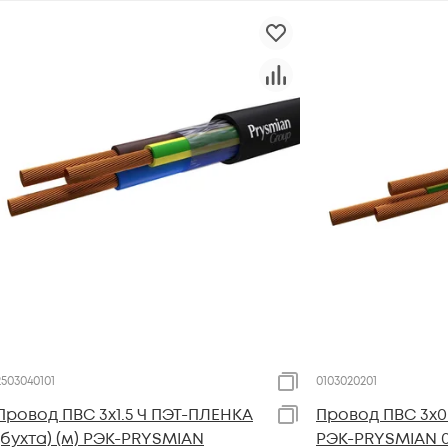
2503040101
0103020201
Провод ПВС 3х1.5 Ч ПЭТ-ПЛЕНКА
Провод ПВС 3х0.7
(бухта) (м) РЭК-PRYSMIAN
РЭК-PRYSMIAN 0