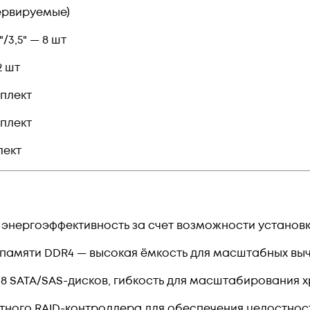
зервируемые)
/3,5" — 8 шт
2 шт
мплект
мплект
лект
энергоэффективность за счет возможности установки
 памяти DDR4 — высокая ёмкость для масштабных вы
8 SATA/SAS-дисков, гибкость для масштабирования 
тного RAID-контроллера для обеспечения целостнос