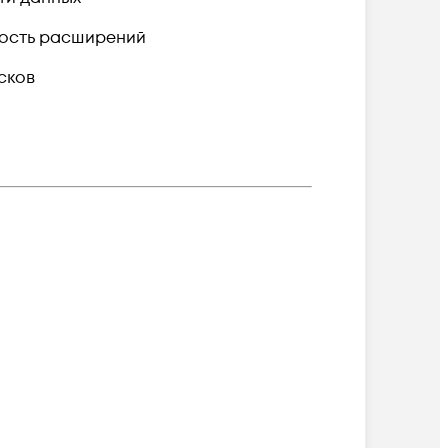
ность расширений
сков