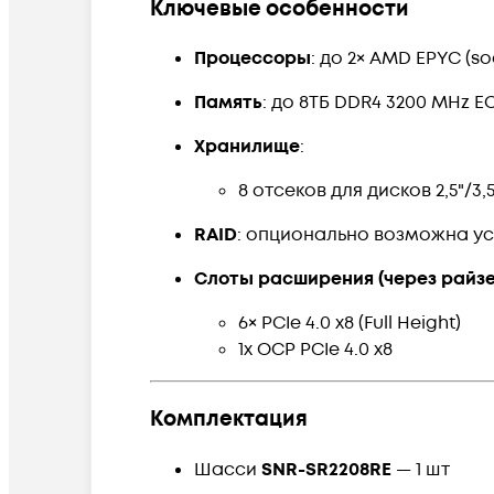
Ключевые особенности
Процессоры
: до 2× AMD EPYC (so
Память
: до 8ТБ DDR4 3200 MHz E
Хранилище
:
8 отсеков для дисков 2,5"/3
RAID
: опционально возможна у
Слоты расширения (через райз
6× PCIe 4.0 x8 (Full Height)
1x OCP PCIe 4.0 x8
Комплектация
Шасси
SNR-SR2208RE
— 1 шт