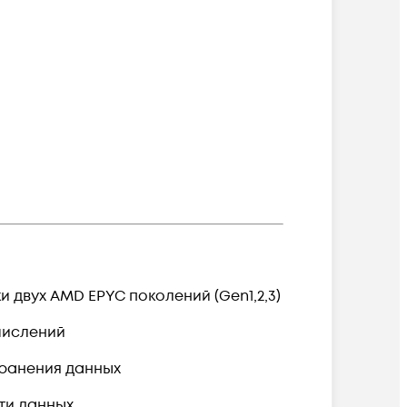
 двух AMD EPYC поколений (Gen1,2,3)
числений
хранения данных
ти данных