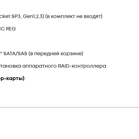
cket SP3, Gen1,2,3) (в комплект не входят)
CC REG
,5" SATA/SAS (в передней корзине)
становка аппаратного RAID-контроллера
ер-карты)
: