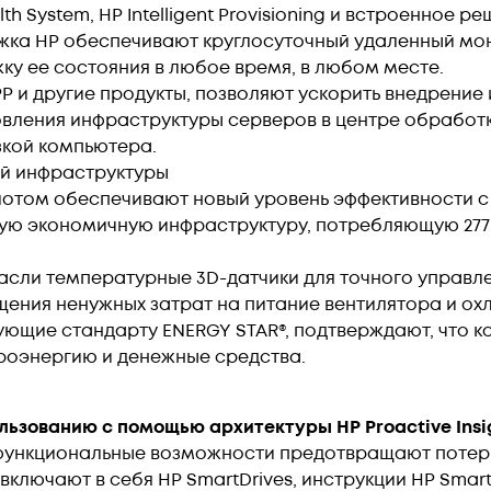
th System, HP Intelligent Provisioning и встроенное 
ержка HP обеспечивают круглосуточный удаленный мо
ку ее состояния в любое время, в любом месте.
PP и другие продукты, позволяют ускорить внедрение
вления инфраструктуры серверов в центре обработк
зкой компьютера.
й инфраструктуры
слотом обеспечивают новый уровень эффективности
новую экономичную инфраструктуру, потребляющую 277
асли температурные 3D-датчики для точного управл
щения ненужных затрат на питание вентилятора и ох
ующие стандарту ENERGY STAR®, подтверждают, что к
роэнергию и денежные средства.
льзованию с помощью архитектуры HP Proactive Insi
функциональные возможности предотвращают потер
ключают в себя HP SmartDrives, инструкции HP Smar