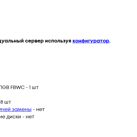
дуальный сервер используя
конфигуратор
.
1GB FBWC - 1 шт
 8 шт
рячей замены
- нет
е диски - нет