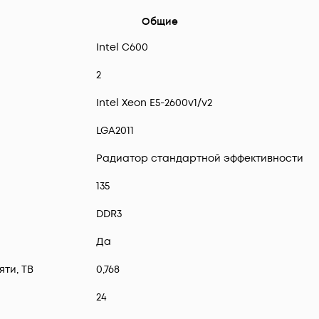
Общие
Intel C600
2
Intel Xeon E5-2600v1/v2
LGA2011
Радиатор стандартной эффективности
135
DDR3
Да
ти, TB
0,768
24