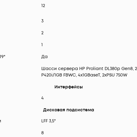
12
3
2
1
19"
Да
Шасси сервера HP Proliant DL380p Gen8, 2U,
P420i/1GB FBWC, 4x1GBaseT, 2xPSU 750W
Интерфейсы
4
Дисковая подсистема
и
LFF 3,5"
8