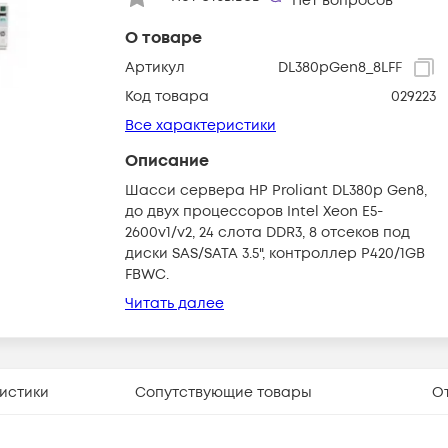
Нет вопросов
О товаре
Артикул
DL380pGen8_8LFF
Код товара
029223
Все характеристики
Описание
Шасси сервера HP Proliant DL380p Gen8,
до двух процессоров Intel Xeon E5-
2600v1/v2, 24 слота DDR3, 8 отсеков под
диски SAS/SATA 3.5", контроллер P420/1GB
FBWC.
Читать далее
истики
Сопутствующие товары
О