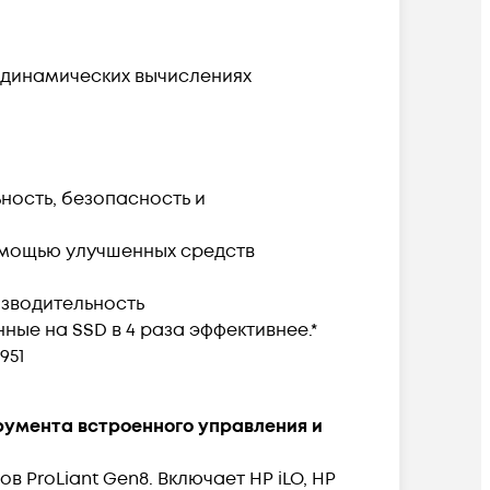
 динамических вычислениях
ность, безопасность и
омощью улучшенных средств
зводительность
ые на SSD в 4 раза эффективнее.*
951
румента встроенного управления и
 ProLiant Gen8. Включает HP iLO, HP