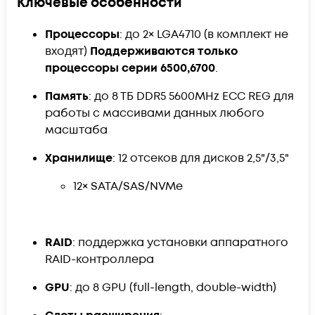
Ключевые особенности
Процессоры
: до 2× LGA4710 (в комплект не
входят)
Поддерживаются только
процессоры серии 6500,6700
.
Память
: до 8 ТБ DDR5 5600MHz ECC REG для
работы с массивами данных любого
масштаба
Хранилище
: 12 отсеков для дисков 2,5"/3,5"
12× SATA/SAS/NVMe
RAID
: поддержка установки аппаратного
RAID-контроллера
GPU
: до 8 GPU (full-length, double-width)