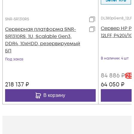
Seller RFB
DL380pGen8_12LFF
SNR-SR1310RS
Сервер HP Pr
Серверная платформа SNR-
12LFF, P420i/
SR1310RS, 1U, Scalable Gen3,
DDR4, 10xHDD, резервируемый
БП
В наличии
: 4 шт
Под заказ
84 886
₽
-
25
218 137
₽
64 050
₽
В корзину