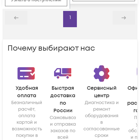
1
Назад
Дальше
Почему выбирают нас
Удобная
Быстрая
Сервисный
Офи
оплата
доставка
центр
Безналичный
по
Диагностика и
рас
расчёт,
ремонт
России
га
оплата
оборудования
Самовывоз
По
картой и
в
и отправка
у
возможность
согласованные
заказов по
обсл
покупки в
сроки
всей
и п