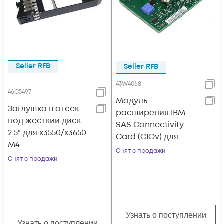
Seller RFB
Seller RFB
43W4068
46C5497
Модуль
Заглушка в отсек
расширения IBM
под жесткий диск
SAS Connectivity
2.5" для x3550/x3650
Card (CIOv) для
M4
BladeCenter
Снят с продажи
Снят с продажи
Узнать о поступлении
Узнать о поступлении