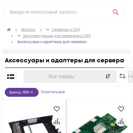
Каталог
Серверы и СХД
Комплектующие для серверов и СХД
Аксессуары и адаптеры для сервера
Аксессуары и адаптеры для сервера
По популярности
Все товары
В 
Очистить всё
Бренд
:
IBM