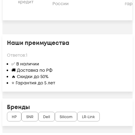
кредит
России
гара
Наши преимущества
Ответов:
1
✅ В наличии
🚚 Доставка по РФ
🔥 Скидки до 50%
⭐ Гарантия до 5 лет
Бренды
HP
SNR
Dell
Silicom
LR-Link