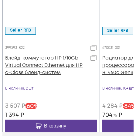
Seller RFB
Seller RFB
399593-B22
670031-001
Блейд-коммутатор HP 1/10Gb
Радиатор дл
Virtual Connect Ethernet для HP
процессора 
c-Class блейд-систем
BL460c Gen8
В наличии
: 2 шт
В наличии
: 10+ шт
3 507
₽
4 284
₽
-
60
%
-
84
%
1 394
₽
704
₽
,76
В корзину