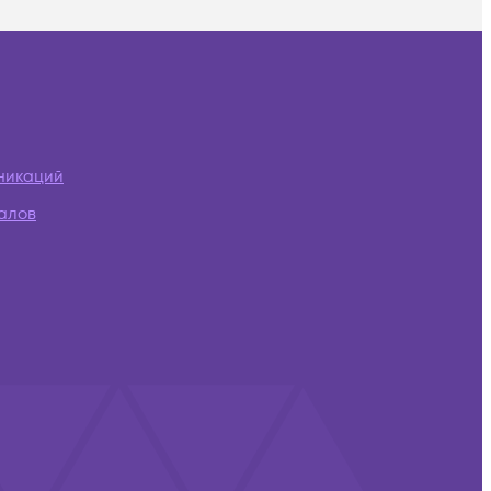
никаций
алов