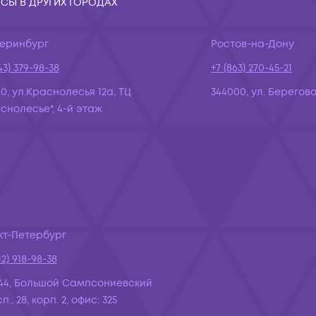
СЫ В ДРУГИХ ГОРОДАХ
теринбург
Ростов-на-Дону
43) 379-98-38
+7 (863) 270-45-21
10, ул.Краснолесья 12а, ТЦ
344000, ул. Берегова
снолесье", 4-й этаж
кт-Петербург
12) 918-98-38
44, Большой Сампсониевский
., 28, корп. 2, офис: 325