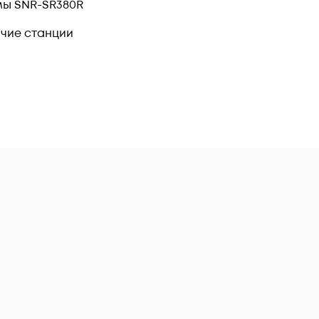
мы SNR-SR380R
чие станции