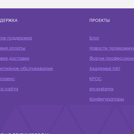
ДЕРЖКА
ПРОЕКТЫ
ine поддержка
Блог
овия оплаты
Новости телекомму
вия доставки
Форум профессион
антийное обслуживание
Академия НАГ
плаенс
КРОС
та сайта
snr.systems
Конфигураторы