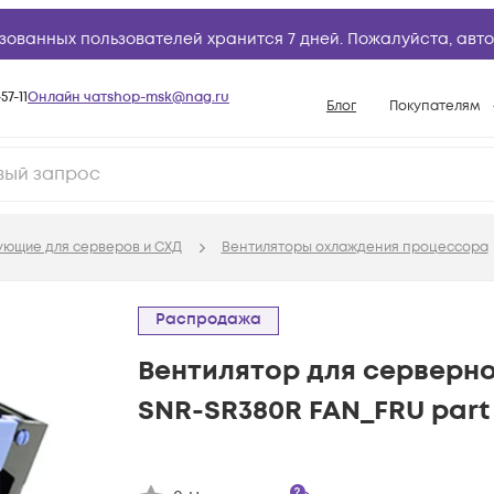
зованных пользователей хранится 7 дней. Пожалуйста,
авто
57-11
Онлайн чат
shop-msk@nag.ru
Блог
Покупателям
Способы опла
Документы
Условия доста
ующие для серверов и СХД
Вентиляторы охлаждения процессора
Гарантийное о
Возврат товар
Распродажа
Вопросы и отв
Вентилятор для серверн
База знаний
SNR-SR380R FAN_FRU part
Конфигуратор