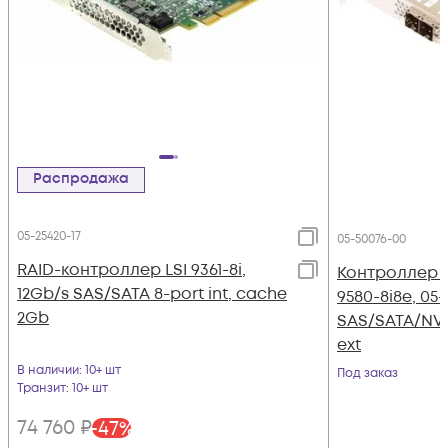
Распродажа
05-25420-17
05-50076-00
RAID-контроллер LSI 9361-8i,
Контроллер 
12Gb/s SAS/SATA 8-port int, cache
9580-8i8e, 05-
2Gb
SAS/SATA/NVM
ext
В наличии
: 10+ шт
Под заказ
Транзит
: 10+ шт
74 760
₽
-
47
%