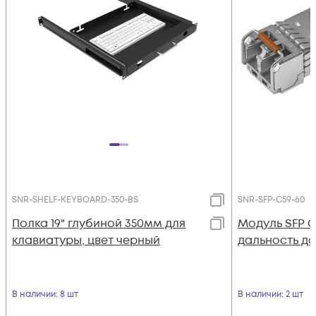
SNR-SHELF-KEYBOARD-350-BS
SNR-SFP-C59-60
Полка 19" глубиной 350мм для
Модуль SFP 
клавиатуры, цвет черный
дальность до 
В наличии
: 8 шт
В наличии
: 2 шт