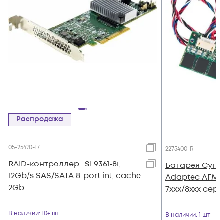
Распродажа
05-25420-17
2275400-R
RAID-контроллер LSI 9361-8i,
Батарея Суп
12Gb/s SAS/SATA 8-port int, cache
Adaptec AFM-
2Gb
7xxx/8xxx сер
В наличии
: 10+ шт
В наличии
: 1 шт