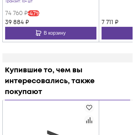
Транзит
: 10+ шт
74 760
₽
-
47
%
39 884
₽
7 711
₽
В корзину
Купившие то, чем вы
интересовались, также
покупают