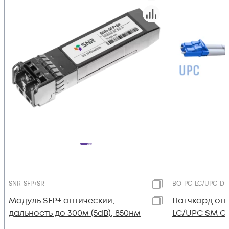
SNR-SFP+SR
BO-PC-LC/UPC-DP
Модуль SFP+ оптический,
Патчкорд опт
дальность до 300м (5dB), 850нм
LC/UPC SM G.6