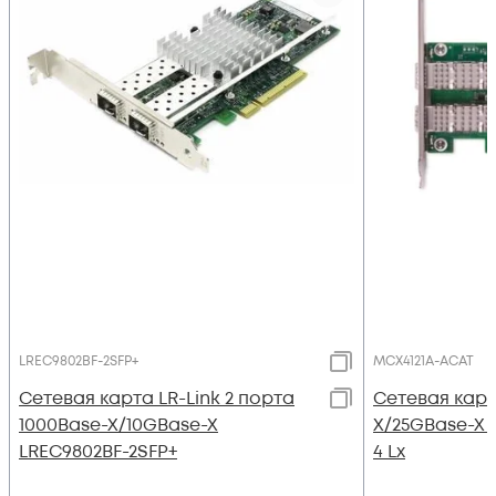
LREC9802BF-2SFP+
MCX4121A-ACAT
Сетевая карта LR-Link 2 порта
Сетевая карт
1000Base-X/10GBase-X
X/25GBase-X 
LREC9802BF-2SFP+
4 Lx