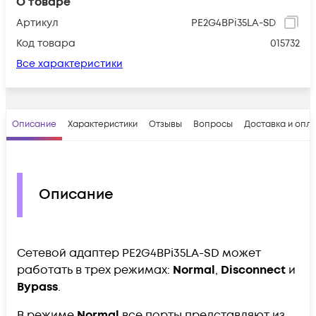
О товаре
Артикул
PE2G4BPi35LA-SD
Код товара
015732
Все характеристики
Описание
Характеристики
Отзывы
Вопросы
Доставка и опл
Описание
Сетевой адаптер PE2G4BPi35LA-SD может
работать в трех режимах:
Normal
,
Disconnect
и
Bypass
.
В режиме
Normal
все порты представляют из