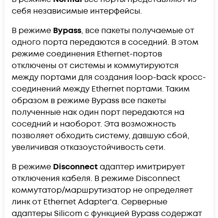
себя независимые интерфейсы.
В режиме
Bypass
, все пакеты получаемые от
одного порта передаются в соседний. В этом
режиме соединения Ethernet-портов
отключены от системы и коммутируются
между портами для создания loop-back кросс-
соединений между Ethernet портами. Таким
образом в режиме Bypass все пакеты
полученные нак один порт передаются на
соседний и наоборот. Эта возможность
позволяет обходить систему, давшую сбой,
увеличивая отказоустойчивость сети.
В режиме
Disconnect
адаптер имитрирует
отключения кабеля. В режиме Disconnect
коммутатор/маршрутизатор не определяет
линк от Ethernet Adapter'а. Серверные
адаптеры Silicom с функцией Bypass содержат