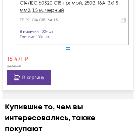
С14/IEC 60320 С15 прямой, 250B, 16A, 3х1.5
мм2, 1.5 м, черный
TP-PC-С14-C15-16A-1.5
В наличии
: 100+ шт
Транзит
: 100+ шт
15 471
₽
24 663
₽
В корзину
Купившие то, чем вы
интересовались, также
покупают