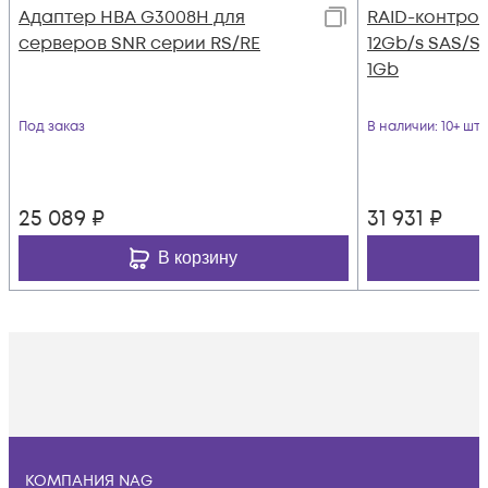
Адаптер HBA G3008H для
RAID-контролл
серверов SNR серии RS/RE
12Gb/s SAS/SA
1Gb
Под заказ
В наличии
: 10+ шт
25 089
₽
31 931
₽
В корзину
КОМПАНИЯ NAG