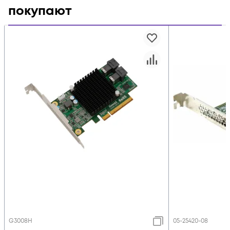
покупают
G3008H
05-25420-08