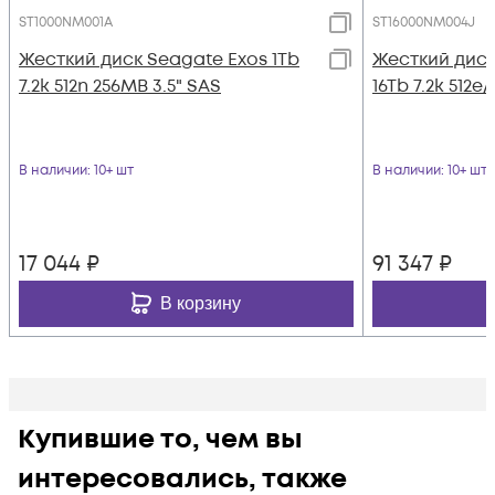
ST1000NM001A
ST16000NM004J
Жесткий диск Seagate Exos 1Tb
Жесткий диск
7.2k 512n 256MB 3.5" SAS
16Tb 7.2k 512e
В наличии
: 10+ шт
В наличии
: 10+ шт
17 044
₽
91 347
₽
В корзину
Купившие то, чем вы
интересовались, также