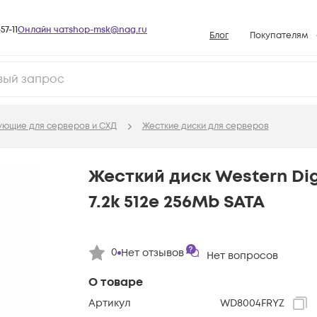
57-11
Онлайн чат
shop-msk@nag.ru
Блог
Покупателям
Способы опла
Документы
Политика рабо
ующие для серверов и СХД
Жесткие диски для серверов
Условия доста
Гарантийное о
Жесткий диск Western Digi
Возврат товар
7.2k 512e 256Mb SATA
Вопросы и отв
База знаний
0
Нет отзывов
Конфигуратор
Нет вопросов
О товаре
Артикул
WD8004FRYZ