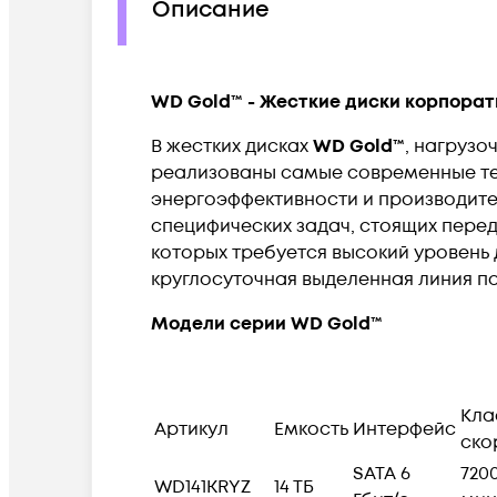
Описание
WD Gold™ - Жесткие диски корпорат
В жестких дисках
WD Gold™
, нагрузо
реализованы самые современные тех
энергоэффективности и производите
специфических задач, стоящих перед
которых требуется высокий уровень
круглосуточная выделенная линия п
Модели серии WD Gold™
Кла
Артикул
Емкость
Интерфейс
ско
SATA 6
720
WD141KRYZ
14
ТБ