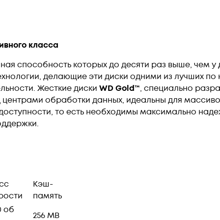
ивного класса
чная способность которых до десяти раз выше, чем у
нологии, делающие эти диски одними из лучших по 
льности. Жесткие диски
WD Gold™
, специально разр
 центрами обработки данных, идеальны для массиво
 доступности, то есть необходимы максимально наде
оддержки.
сс
Кэш-
рости
память
0 об
256 MB