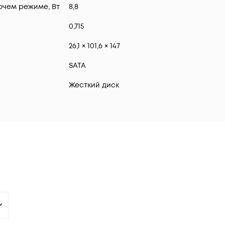
очем режиме, Вт
8,8
0,715
26,1 × 101,6 × 147
SATA
Жесткий диск