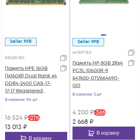
Seller RFB
Seller RFB
647897-B21
836220-B21
Память HP 8GB 2Rx4
Память HPE 16GB
PC3L-10600R-9
(1x16GB) Dual Rank x4
647650-071/664690-
DDR4-2400 CAS-17-
001
17-17 Registered
В наличии
: 3 шт
Memory Kit
В наличии
: 10+ шт
4 200
₽
-
36
%
16 524
₽
-
21
%
2 668
₽
13 013
₽
В корзину
В корзину