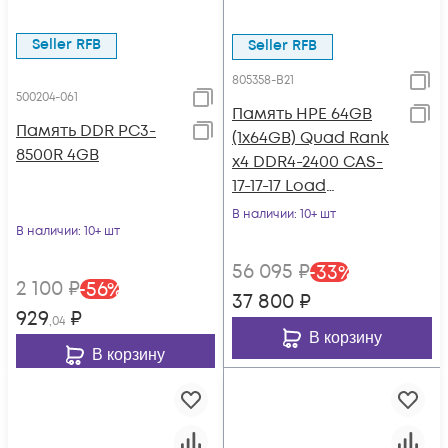
Seller RFB
Seller RFB
805358-B21
500204-061
Память HPE 64GB
Память DDR PC3-
(1x64GB) Quad Rank
8500R 4GB
x4 DDR4-2400 CAS-
17-17-17 Load
Reduced Memory Kit
В наличии
: 10+ шт
В наличии
: 10+ шт
56 095
₽
-
33
%
2 100
₽
-
56
%
37 800
₽
929
₽
,04
В корзину
В корзину