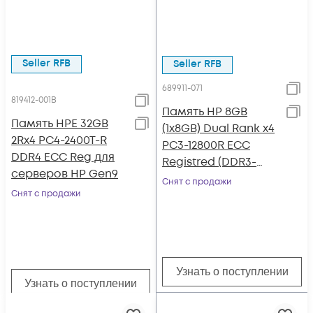
Seller RFB
Seller RFB
689911-071
819412-001B
Память HP 8GB
Память HPE 32GB
(1x8GB) Dual Rank x4
2Rx4 PC4-2400T-R
PC3-12800R ECC
DDR4 ECC Reg для
Registred (DDR3-
серверов HP Gen9
1600)
Снят с продажи
Снят с продажи
Узнать о поступлении
Узнать о поступлении