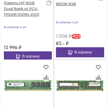
Память HP 16GB
8500R 2GB
Dual Rank x4 PC4-
17000R (DDR4-2133)
В наличии
: 4 шт
В наличии
: 6 шт
1 008
₽
-
92
%
83
₽
,16
13 996
₽
В корзину
В корзину