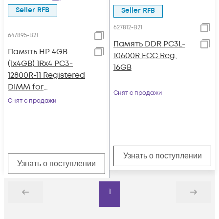
Seller RFB
Seller RFB
627812-B21
647895-B21
Память DDR PC3L-
Память HP 4GB
10600R ECC Reg,
(1x4GB) 1Rx4 PC3-
16GB
12800R-11 Registered
DIMM for
Снят с продажи
DL160/360e/360p/38
Снят с продажи
0e/380p/560 Gen8,
ML350e/350p Gen8,
BL420c/460c,
SL230s/250s (new)
Узнать о поступлении
Узнать о поступлении
1
Назад
Дальше