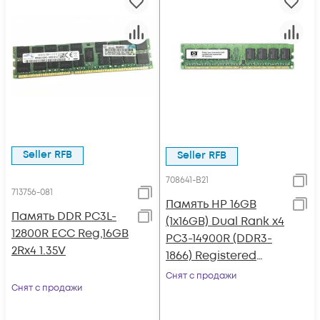
Seller RFB
Seller RFB
708641-B21
713756-081
Память HP 16GB
Память DDR PC3L-
(1x16GB) Dual Rank x4
12800R ECC Reg,16GB
PC3-14900R (DDR3-
2Rx4 1.35V
1866) Registered
CAS-13 Memory Kit
Снят с продажи
Снят с продажи