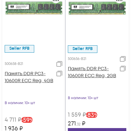
Seller RFB
Seller RFB
500656-B21
500658-B21
Память DDR PC3-
Память DDR PC3-
10600R ECC Reg, 2GB
10600R ECC Reg, 4GB
В наличии
: 10+ шт
В наличии
: 10+ шт
1 559
₽
-
83
%
4 711
₽
-
59
%
271
₽
,32
1 936
₽