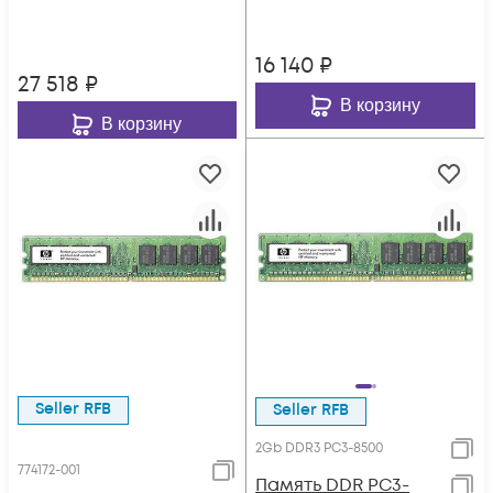
16 140
₽
27 518
₽
В корзину
В корзину
Seller RFB
Seller RFB
2Gb DDR3 PC3-8500
774172-001
Память DDR PC3-