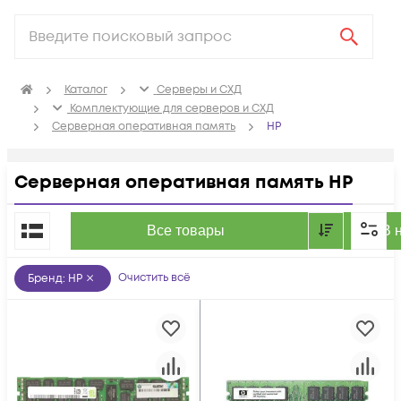
Каталог
Серверы и СХД
Комплектующие для серверов и СХД
Серверная оперативная память
HP
Серверная оперативная память HP
По популярности
Все товары
В 
Очистить всё
Бренд
:
HP