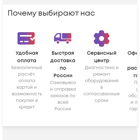
Почему выбирают нас
Удобная
Быстрая
Сервисный
Офи
оплата
доставка
центр
Безналичный
по
Диагностика и
рас
расчёт,
ремонт
России
га
оплата
оборудования
Самовывоз
По
картой и
в
и отправка
у
возможность
согласованные
заказов по
обсл
покупки в
сроки
всей
и п
кредит
России
гара