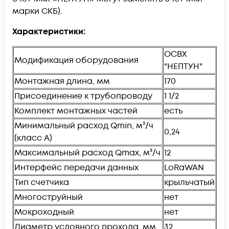
марки СКБ).
Характеристики:
ОСВХ
Модификация оборудования
"НЕПТУН"
Монтажная длина, мм
170
Присоединение к трубопроводу
1 1/2
Комплект монтажных частей
есть
Минимальный расход Qmin, м³/ч
0,24
(класс А)
Максимальный расход Qmax, м³/ч
12
Интерфейс передачи данных
LoRaWAN
Тип счетчика
крыльчатый
Многоструйный
нет
Мокроходный
нет
Диаметр условного прохода, мм
32