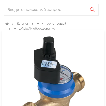
Каталог
Интернет вещей
LoRaWAN оборудование
Приборы учёта LoRaWAN
Вода