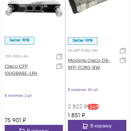
Seller RFB
Seller RFB
DS-SFP-FC8G-SW
CFP-100G-LR4
Модуль Cisco DS-
Cisco CFP
SFP-FC8G-SW
100GBASE-LR4
В наличии
: 10+ шт
В наличии
: 2 шт
2 822
₽
-
34
%
1 851
₽
75 901
₽
В корзину
В корзину