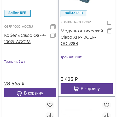
Seller RFB
Seller RFB
XFP-10GLR-OC192SR
QSFP-100G-AOC1M
Модуль оптический
Кабель Cisco QSFP-
Cisco XFP-10GLR-
100G-AOC1M
OC192SR
Транзит
: 2 шт
Транзит
: 5 шт
3 425
₽
28 563
₽
В корзину
В корзину