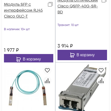
Модуль оптический
Модуль SFP с
Cisco QSFP-40G-SR-
интерфейсом RJ45
BD
Cisco GLC-T
Транзит
: 10 шт
В наличии
: 10+ шт
3 914
₽
1 977
₽
В корзину
В корзину