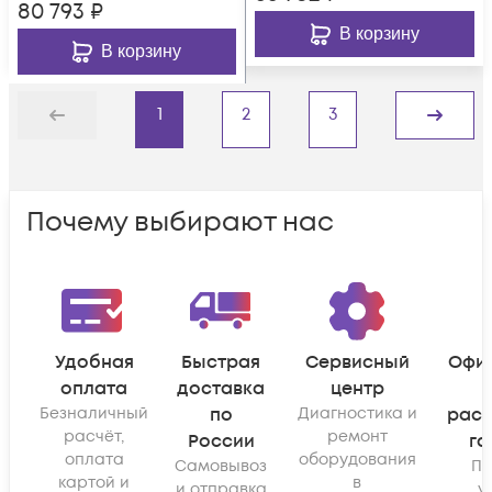
80 793
₽
В корзину
В корзину
1
2
3
Назад
Дальше
Почему выбирают нас
Удобная
Быстрая
Сервисный
Офи
оплата
доставка
центр
Безналичный
по
Диагностика и
рас
расчёт,
ремонт
России
га
оплата
оборудования
Самовывоз
По
картой и
в
и отправка
у