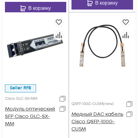
В корзину
В корзину
Seller RFB
Cisco GLC-SX-MM
QSFP-100G-CU5M(new)
Модуль оптический
Медный DAC кабель
SFP Cisco GLC-SX-
Cisco QSFP-100G-
MM
CU5M