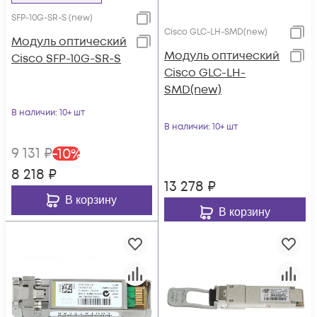
SFP-10G-SR-S (new)
Cisco GLC-LH-SMD(new)
Модуль оптический
Модуль оптический
Cisco SFP-10G-SR-S
Cisco GLC-LH-
SMD(new)
В наличии
: 10+ шт
В наличии
: 10+ шт
9 131
₽
-
10
%
8 218
₽
13 278
₽
В корзину
В корзину