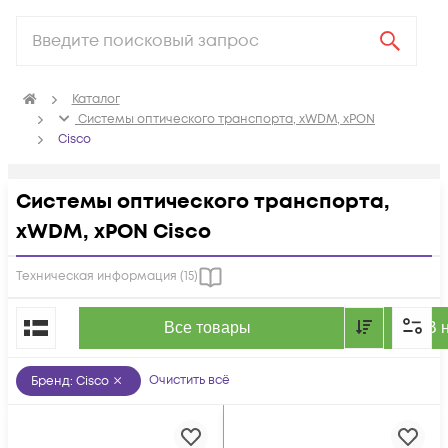
Каталог
Системы оптического транспорта, xWDM, xPON
Cisco
Системы оптического транспорта,
xWDM, xPON Cisco
Техническая информация (
15
)
По популярности
Все товары
В 
Очистить всё
Бренд
:
Cisco