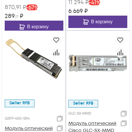
11 294
₽
-
41
%
870
,91
₽
-
67
%
6 669
₽
289
₽
,17
В корзину
В корзину
Seller RFB
Seller RFB
GLC-SX-MMD
QSFP-40G-SR4
Модуль оптический
Модуль оптический
Cisco GLC-SX-MMD