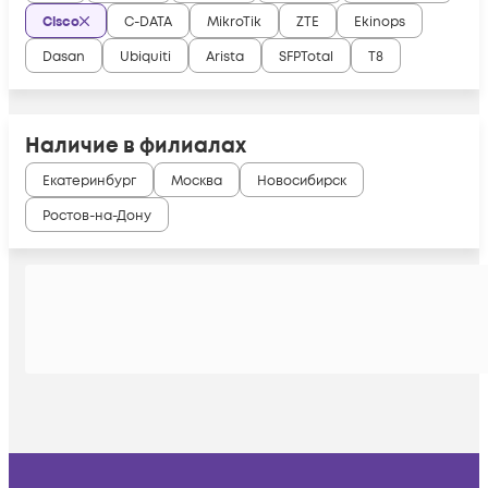
Cisco
C-DATA
MikroTik
ZTE
Ekinops
Dasan
Ubiquiti
Arista
SFPTotal
Т8
Наличие в филиалах
Екатеринбург
Москва
Новосибирск
Ростов-на-Дону