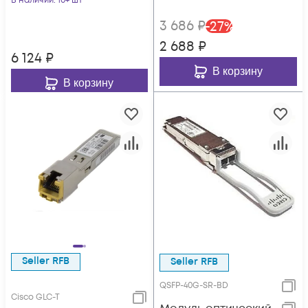
В наличии
: 10+ шт
3 686
₽
-
27
%
2 688
₽
6 124
₽
В корзину
В корзину
Seller RFB
Seller RFB
QSFP-40G-SR-BD
Cisco GLC-T