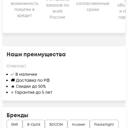
возможность
согласованные
заказов по
обсл
покупки в
сроки
всей
и п
кредит
России
гара
Наши преимущества
Ответов:
1
✅ В наличии
🚚 Доставка по РФ
🔥 Скидки до 50%
⭐ Гарантия до 5 лет
Бренды
SNR
B-OptiX
BDCOM
Huawei
Packetlight