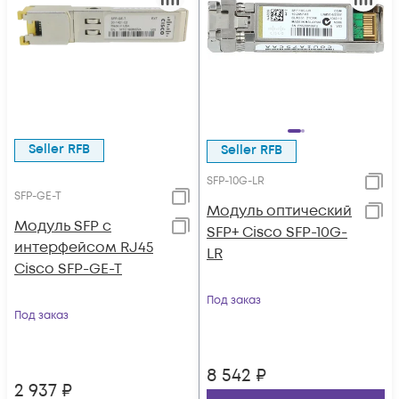
Seller RFB
Seller RFB
SFP-10G-LR
SFP-GE-T
Модуль оптический
Модуль SFP с
SFP+ Cisco SFP-10G-
интерфейсом RJ45
LR
Cisco SFP-GE-T
Под заказ
Под заказ
8 542
₽
2 937
₽