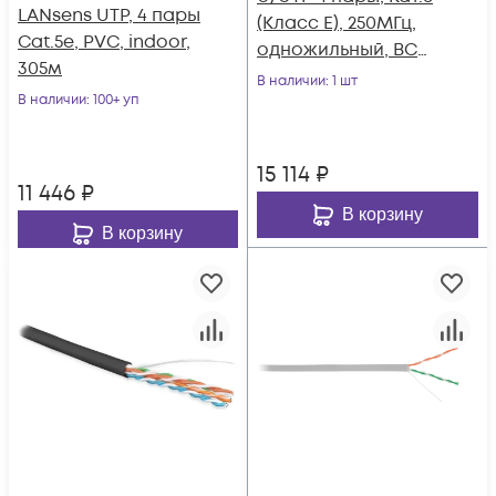
LANsens UTP, 4 пары
(Класс E), 250МГц,
Cat.5e, PVC, indoor,
одножильный, BC
305м
(чистая медь),
В наличии
: 1 шт
В наличии
: 100+ уп
внешний, PE до
-40C, черный, 305м
15 114
₽
11 446
₽
В корзину
В корзину