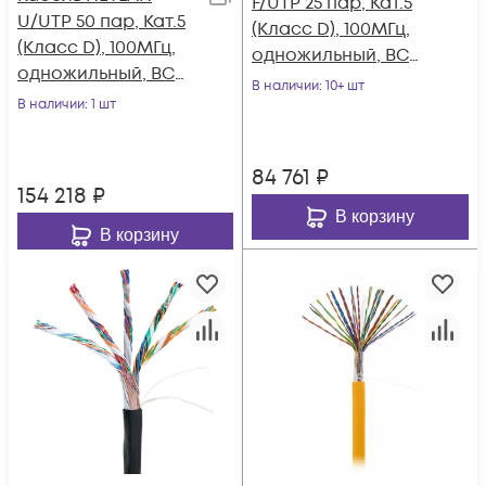
F/UTP 25 пар, Кат.5
U/UTP 50 пар, Кат.5
(Класс D), 100МГц,
(Класс D), 100МГц,
одножильный, BC
одножильный, BC
(чистая медь),
В наличии
: 10+ шт
(чистая медь),
В наличии
: 1 шт
внутренний, PVC
внешний, PE до
нг(B), серый, 305м
-40C, черный, 305м
84 761
₽
154 218
₽
В корзину
В корзину