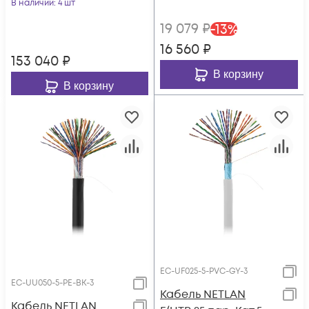
100МГц, 305 м
(чистая медь),
В наличии
: 4 шт
23AWG (0,57мм),
19 079
₽
-
13
%
внешний, PE до
16 560
₽
-60С, черный, 305
153 040
₽
В корзину
В корзину
EC-UF025-5-PVC-GY-3
EC-UU050-5-PE-BK-3
Кабель NETLAN
Кабель NETLAN