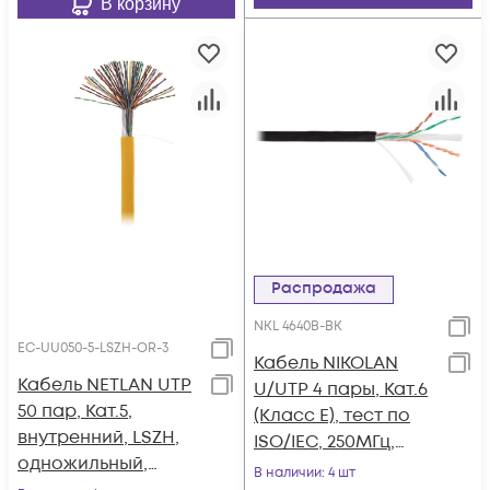
В корзину
Распродажа
NKL 4640B-BK
EC-UU050-5-LSZH-OR-3
Кабель NIKOLAN
Кабель NETLAN UTP
U/UTP 4 пары, Кат.6
50 пар, Кат.5,
(Класс E), тест по
внутренний, LSZH,
ISO/IEC, 250МГц,
одножильный,
одножильный, BC
В наличии
: 4 шт