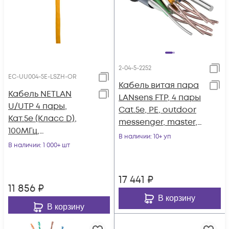
2-04-5-2252
EC-UU004-5E-LSZH-OR
Кабель витая пара
Кабель NETLAN
LANsens FTP, 4 пары
U/UTP 4 пары,
Cat.5e, PE, outdoor
Кат.5e (Класс D),
messenger, master,
100МГц,
305м
В наличии
: 10+ уп
одножильный, BC
В наличии
: 1 000+ шт
(чистая медь),
внутренний, LSZH
17 441
₽
нг(B)-HF,
11 856
₽
оранжевый, 305м
В корзину
В корзину