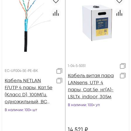
1-04-5-5051
EC-UF004-5E-PE-BK
Кабель витая пара
Кабель NETLAN
LANsens, UTP, 4
F/UTP 4 пары, Кат.5e
пары, Cat.5e, нг(А)-
(Класс D), 100МГц,
LSLTx, indoor, 305м
одножильный, BC
В наличии
: 100+ уп
(чистая медь),
В наличии
: 100+ шт
внешний, PE до
-40C, черный, 305м
14 521
₽