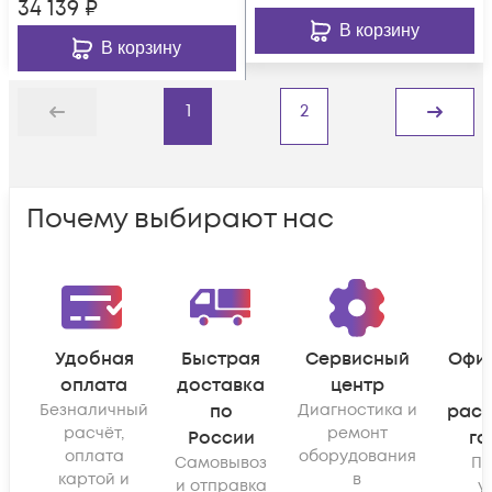
34 139
₽
В корзину
В корзину
1
2
Назад
Дальше
Почему выбирают нас
Удобная
Быстрая
Сервисный
Офи
оплата
доставка
центр
Безналичный
по
Диагностика и
рас
расчёт,
ремонт
России
га
оплата
оборудования
Самовывоз
По
картой и
в
и отправка
у