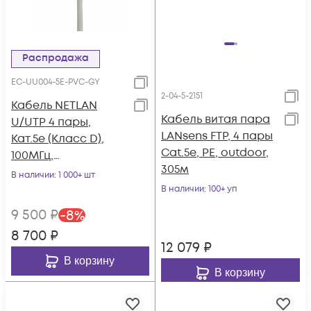
Распродажа
EC-UU004-5E-PVC-GY
2-04-5-2151
Кабель NETLAN
Кабель витая пара
U/UTP 4 пары,
LANsens FTP, 4 пары
Кат.5e (Класс D),
Cat.5e, PE, outdoor,
100МГц,
305м
одножильный, BC
В наличии
: 1 000+ шт
(чистая медь),
В наличии
: 100+ уп
внутренний, PVC
9 500
₽
-
8
%
нг(B), серый, 305м
8 700
₽
12 079
₽
В корзину
В корзину