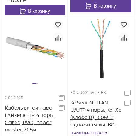
11 003
₽
В корзину
В корзину
EC-UU004-5E-PE-BK
2-04-5-1051
Кабель NETLAN
Кабель витая пара
U/UTP 4 пары, Кат.5e
LANsens FTP, 4 пары
(Класс D), 100МГц,
Cat.5e, PVC, indoor,
одножильный, BC
master, 305м
(чистая медь),
В наличии
: 1 000+ шт