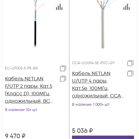
CCA-UU004-5E-PVC-GY
EC-UF002-5-PE-BK
Кабель NETLAN
Кабель NETLAN
U/UTP 4 пары,
F/UTP 2 пары, Кат.5
Кат.5e, 100МГц,
(Класс D), 100МГц,
одножильный, CCA
одножильный, BC
(омедненный
В наличии
: 1 000+ шт
(чистая медь),
В наличии
: 10+ шт
алюминий),
внешний, PE до
внутренний, PVC
-40C, черный, 305м
нг(B), серый, 305м
5 036
₽
9 470
₽