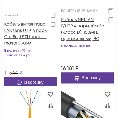
EC-UF004-5E-PE-SW-BK
1-04-5-3051
Кабель NETLAN
Кабель витая пара
F/UTP 4 пары, Кат.5e
LANsens UTP, 4 пары
(Класс D), 100МГц,
Cat.5e, LSZH, indoor,
одножильный, BC
master, 305м
(чистая медь),
В наличии
: 100+ шт
В наличии
: 10+ уп
внешний, PE до
Транзит
: 100+ уп
-40C, с
одножильным
16 181
₽
тросом, черный,
11 344
₽
305м
В корзину
В корзину