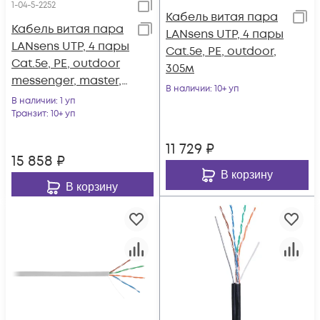
1-04-5-2252
Кабель витая пара
Кабель витая пара
LANsens UTP, 4 пары
LANsens UTP, 4 пары
Cat.5e, PE, outdoor,
Cat.5e, PE, outdoor
305м
messenger, master,
В наличии
: 10+ уп
305м
В наличии
: 1 уп
Транзит
: 10+ уп
11 729
₽
15 858
₽
В корзину
В корзину