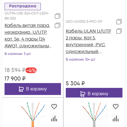
Распродажа
UUTP4-C5E-S24-OUT-LSZH-
BK-500
UEC-UU002-5-PVC-GY
Кабель витая пара,
Кабель ULAN U/UTP
неэкранир. U/UTP,
2 пары, Кат.5,
кат. 5e, 4 пары (24
внутренний, PVC,
AWG), одножильный
одножильный,
(solid), внешний,
В наличии
: 5 шт
100МГц, серый, 305м
LSZH нг(А)-HF, -40°C-
В наличии
: 10+ шт
+75°C, черный
18 594
₽
-
4
%
17 900
₽
5 304
₽
В корзину
В корзину