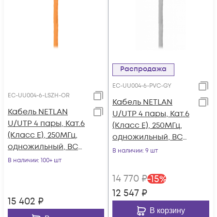
Распродажа
EC-UU004-6-PVC-GY
EC-UU004-6-LSZH-OR
Кабель NETLAN
Кабель NETLAN
U/UTP 4 пары, Кат.6
U/UTP 4 пары, Кат.6
(Класс E), 250МГц,
(Класс E), 250МГц,
одножильный, BC
одножильный, BC
(чистая медь),
В наличии
: 9 шт
(чистая медь),
внутренний, PVC
В наличии
: 100+ шт
внутренний, LSZH
нг(B), серый, 305м
14 770
₽
-
15
%
нг(B)-HF,
12 547
₽
оранжевый, 305м
15 402
₽
В корзину