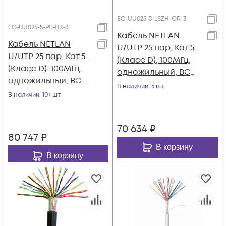
EC-UU025-5-LSZH-OR-3
EC-UU025-5-PE-BK-3
Кабель NETLAN
Кабель NETLAN
U/UTP 25 пар, Кат.5
U/UTP 25 пар, Кат.5
(Класс D), 100МГц,
(Класс D), 100МГц,
одножильный, BC
одножильный, BC
(чистая медь),
В наличии
: 5 шт
(чистая медь),
В наличии
: 10+ шт
внутренний, LSZH
внешний, PE до
нг(B)-HF,
-40C, черный, 305м
оранжевый, 305м
70 634
₽
80 747
₽
В корзину
В корзину