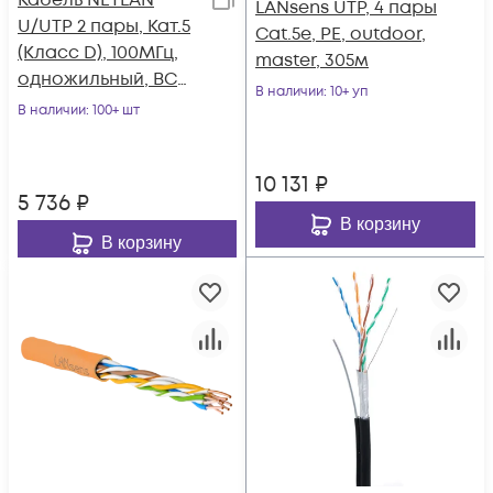
Кабель NETLAN
LANsens UTP, 4 пары
U/UTP 2 пары, Кат.5
Cat.5e, PE, outdoor,
(Класс D), 100МГц,
master, 305м
одножильный, BC
В наличии
: 10+ уп
(чистая медь),
В наличии
: 100+ шт
внутренний, PVC
нг(B), серый, 305м
10 131
₽
5 736
₽
В корзину
В корзину