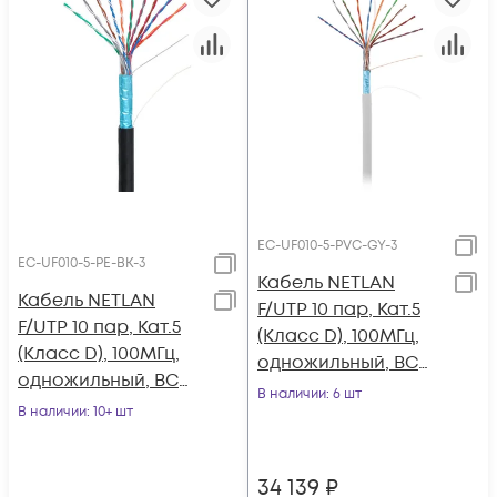
EC-UF010-5-PVC-GY-3
EC-UF010-5-PE-BK-3
Кабель NETLAN
Кабель NETLAN
F/UTP 10 пар, Кат.5
F/UTP 10 пар, Кат.5
(Класс D), 100МГц,
(Класс D), 100МГц,
одножильный, BC
одножильный, BC
(чистая медь),
В наличии
: 6 шт
(чистая медь),
В наличии
: 10+ шт
внутренний, PVC
внешний, PE до
нг(B), серый, 305м
-40C, черный, 305м
34 139
₽