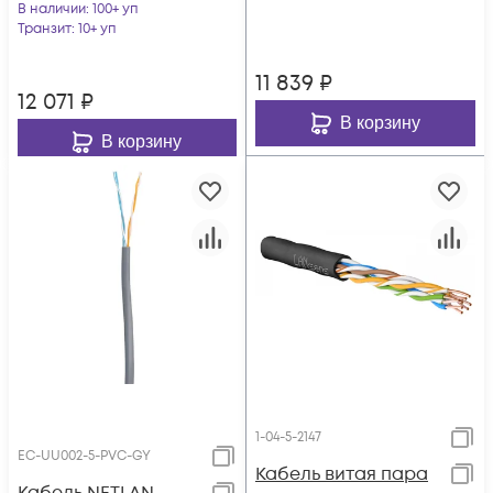
В наличии
: 100+ уп
внешний, PE до
Транзит
: 10+ уп
-40C, черный, 305м
11 839
₽
12 071
₽
В корзину
В корзину
1-04-5-2147
EC-UU002-5-PVC-GY
Кабель витая пара