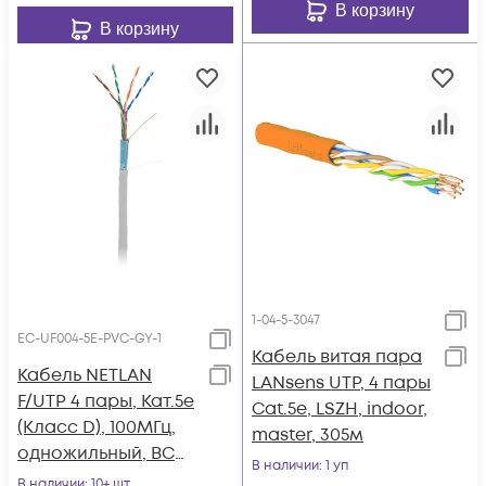
В корзину
В корзину
1-04-5-3047
EC-UF004-5E-PVC-GY-1
Кабель витая пара
Кабель NETLAN
LANsens UTP, 4 пары
F/UTP 4 пары, Кат.5e
Cat.5e, LSZH, indoor,
(Класс D), 100МГц,
master, 305м
одножильный, BC
В наличии
: 1 уп
(чистая медь),
В наличии
: 10+ шт