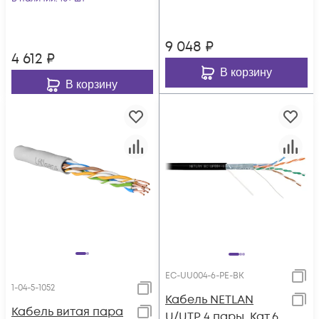
внутренний, PVC
нг(B), серый, 100м
9 048
₽
4 612
₽
В корзину
В корзину
EC-UU004-6-PE-BK
1-04-5-1052
Кабель NETLAN
Кабель витая пара
U/UTP 4 пары, Кат.6