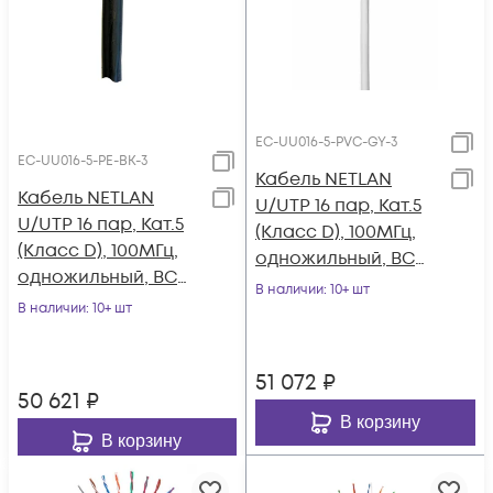
EC-UU016-5-PVC-GY-3
EC-UU016-5-PE-BK-3
Кабель NETLAN
Кабель NETLAN
U/UTP 16 пар, Кат.5
U/UTP 16 пар, Кат.5
(Класс D), 100МГц,
(Класс D), 100МГц,
одножильный, BC
одножильный, BC
(чистая медь),
В наличии
: 10+ шт
(чистая медь),
В наличии
: 10+ шт
внутренний, PVC
внешний, PE до
нг(B), серый, 305м
-40C, черный, 305м
51 072
₽
50 621
₽
В корзину
В корзину