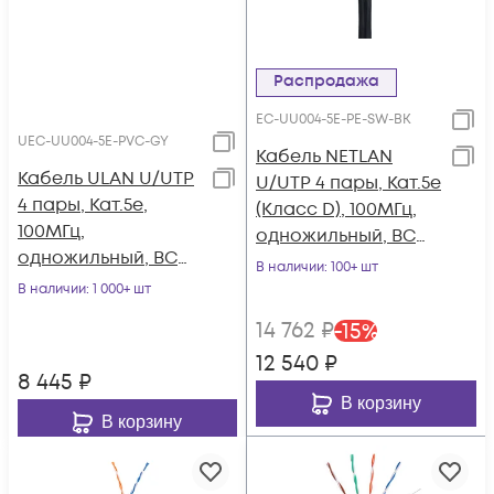
Распродажа
EC-UU004-5E-PE-SW-BK
UEC-UU004-5E-PVC-GY
Кабель NETLAN
Кабель ULAN U/UTP
U/UTP 4 пары, Кат.5e
4 пары, Кат.5e,
(Класс D), 100МГц,
100МГц,
одножильный, BC
одножильный, BC
(чистая медь),
В наличии
: 100+ шт
(чистая медь),
внешний, PE до
В наличии
: 1 000+ шт
внутренний, PVC
-40C, с
14 762
₽
-
15
%
нг(B), серый, 305м
одножильным
12 540
₽
тросом, черный,
8 445
₽
305м
В корзину
В корзину