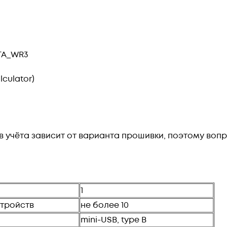
TA_WR3
lculator)
учёта зависит от варианта прошивки, поэтому воп
1
тройств
не более 10
mini-USB, type B