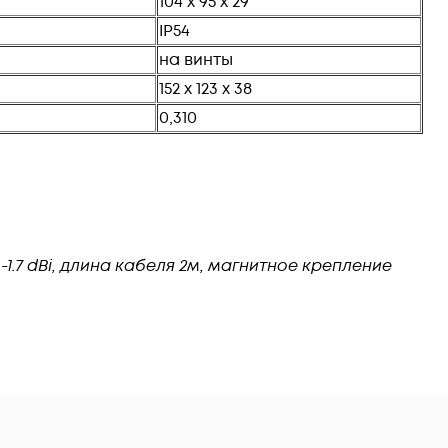
104 х 95 х 29
IP54
на винты
152 х 123 х 38
0,310
1.7 dBi, длина кабеля 2м, магнитное крепление