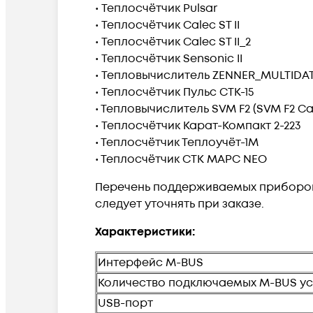
• Теплосчётчик Pulsar
• Теплосчётчик Calec ST II
• Теплосчётчик Calec ST II_2
• Теплосчётчик Sensonic II
• Тепловычислитель ZENNER_MULTIDA
• Теплосчётчик Пульс СТК-15
• Тепловычислитель SVM F2 (SVM F2 Ca
• Теплосчётчик Карат-Компакт 2-223
• Теплосчётчик Теплоучёт-1М
• Теплосчётчик СТК МАРС NEO
Перечень поддерживаемых приборов 
следует уточнять при заказе.
Характеристики:
Интерфейс M-BUS
Количество подключаемых M-BUS ус
USB-порт