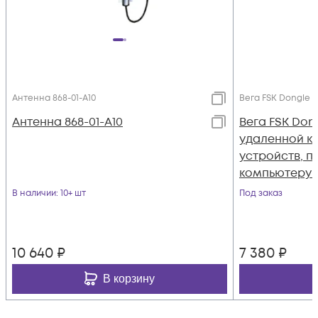
Антенна 868-01-А10
Вега FSK Dongle
Антенна 868-01-А10
Вега FSK Don
удаленной к
устройств, п
компьютеру 
В наличии
: 10+ шт
Под заказ
10 640
₽
7 380
₽
В корзину