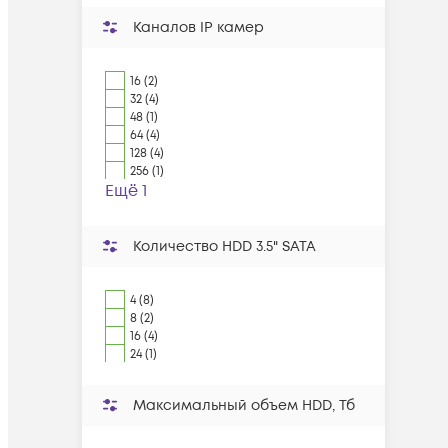
Каналов IP камер
16 (2)
32 (4)
48 (1)
64 (4)
128 (4)
256 (1)
Ещё 1
Количество HDD 3.5" SATA
4 (8)
8 (2)
16 (4)
24 (1)
Максимальный объем HDD, Тб