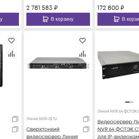
2 781 583
₽
172 800
₽
у
В корзину
В корз
Линия NVR 64 ФСТЭК С
Линия NVR-32 1U
Видеосервер Л
Сверхтонкий
NVR 64 ФСТЭК СТ
видеосервер Линия
для IP-видеока