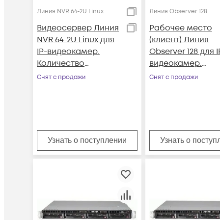
Линия NVR 64-2U Linux
Линия Observer 128
Видеосервер Линия
Рабочее место
NVR 64-2U Linux для
(клиент) Линия
IP-видеокамер.
Observer 128 для I
Количество
видеокамер.
каналов: видео - 64,
Количество кана
Снят с продажи
Снят с продажи
аудио - 64, до 4 HDD,
до 128, до 8
до 2 мониторов
мониторов, 2х100
Mb + Wi-Fi
Узнать о поступлении
Узнать о поступ