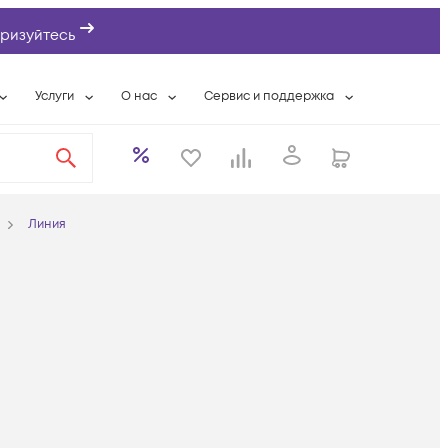
ризуйтесь
Услуги
О нас
Сервис и поддержка
ты
Выкуп сетевого оборудования
О компании
Гарантийное обслуживание
Системная интеграция
Контактная информация
Контакты сервисных центров
ты с физлицами
Wi-Fi «под ключ»
Банковские реквизиты
Сервисные контракты
Линия
вки
Бесплатная намотка оптического кабеля
Аккредитация ИТ
Сервисный центр
бслуживание
Партнеры
Техническая поддержка
а
Вакансии
Условия оказания услуг
еты
Новости
ы