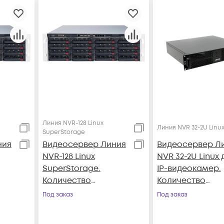
Линия NVR-128 Linux
Линия NVR 32-2U Linu
SuperStorage
ния
Видеосервер Линия
Видеосервер Л
NVR-128 Linux
NVR 32-2U Linux 
SuperStorage.
IP-видеокамер.
Количество
Количество
256,
каналов: видео - 128,
каналов: видео -
Под заказ
Под заказ
аудио - 128; до 16
аудио - 32, до 4
HDD
до 2 мониторов