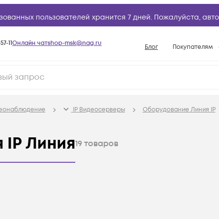
зованных пользователей хранится 7 дней. Пожалуйста,
авто
57-11
Онлайн чат
shop-msk@nag.ru
Блог
Покупателям
Способы опла
Документы
Политика рабо
деонаблюдение
IP Видеосерверы
Оборудование Линия IP
Условия доста
Гарантийное о
 IP Линия
19
товаров
Возврат товар
Вопросы и отв
База знаний
Конфигуратор