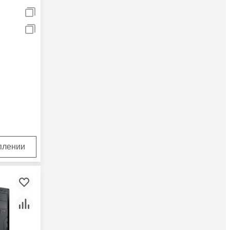
а
ATA.
з
z),
уплении