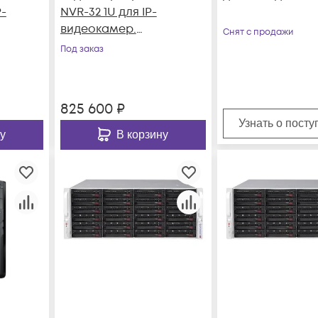
P-
NVR-32 1U для IP-
видеокамер.
Снят с продажи
лов
Количество
Под заказ
каналов: видео - 32,
аудио - 32, до 4 HDD,
1 источник питания.
825 600
₽
Узнать о пост
у
В корзину