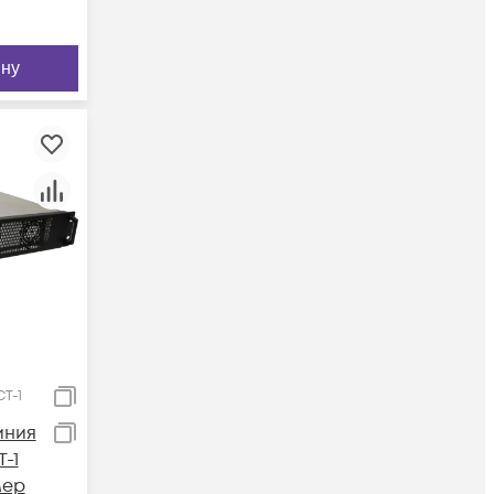
ину
Т-1
иния
-1
мер