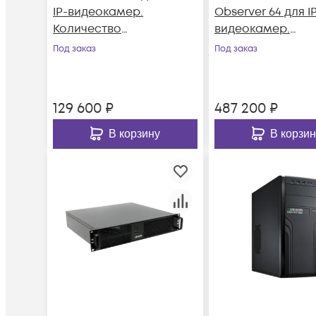
IP-видеокамер.
Observer 64 для I
Количество
видеокамер.
каналов: видео - 16,
Количество кана
Под заказ
Под заказ
аудио - 16, до 4 HDD,
до 64, до 8 (2 Lan)
до 2 мониторов
мониторов.
129 600
₽
487 200
₽
В корзину
В корзин