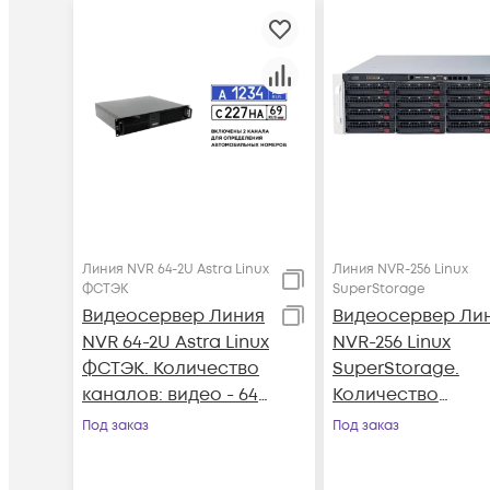
Линия NVR 64-2U Astra Linux
Линия NVR-256 Linux
ФСТЭК
SuperStorage
Видеосервер Линия
Видеосервер Ли
NVR 64-2U Astra Linux
NVR-256 Linux
ФСТЭК. Количество
SuperStorage.
каналов: видео - 64,
Количество
аудио - 64; до 4 HDD
каналов: видео - 
Под заказ
Под заказ
аудио - 256; до 16
HDD