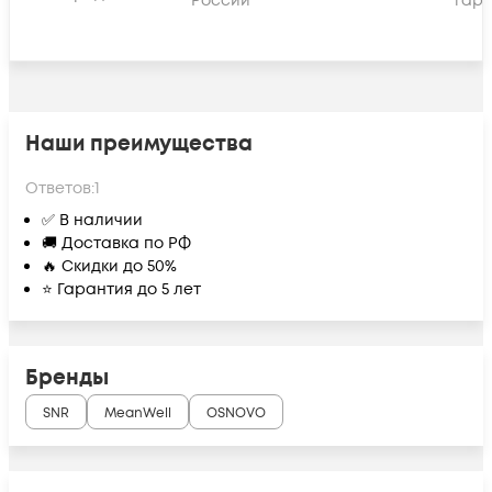
России
гара
Наши преимущества
Ответов:
1
✅ В наличии
🚚 Доставка по РФ
🔥 Скидки до 50%
⭐ Гарантия до 5 лет
Бренды
SNR
MeanWell
OSNOVO