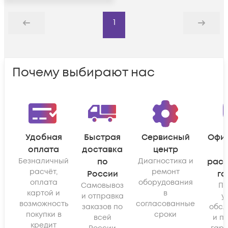
1
Назад
Дальше
Почему выбирают нас
Удобная
Быстрая
Сервисный
Офи
оплата
доставка
центр
Безналичный
по
Диагностика и
рас
расчёт,
ремонт
России
га
оплата
оборудования
Самовывоз
По
картой и
в
и отправка
у
возможность
согласованные
заказов по
обсл
покупки в
сроки
всей
и п
кредит