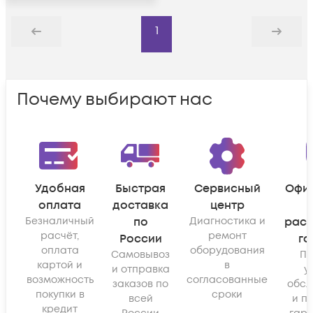
1
Назад
Дальше
Почему выбирают нас
Удобная
Быстрая
Сервисный
Офи
оплата
доставка
центр
Безналичный
по
Диагностика и
рас
расчёт,
ремонт
России
га
оплата
оборудования
Самовывоз
По
картой и
в
и отправка
у
возможность
согласованные
заказов по
обсл
покупки в
сроки
всей
и п
кредит