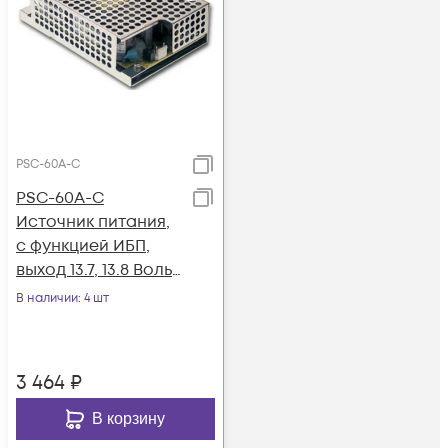
PSC-60A-C
PSC-60A-C
Источник питания,
с функцией ИБП,
выход 13.7, 13.8 Вольт,
60 Вт. MEAN WELL
В наличии
: 4 шт
3 464
₽
В корзину