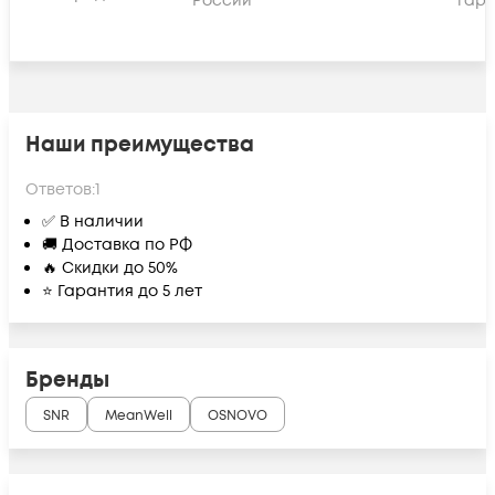
России
гара
Наши преимущества
Ответов:
1
✅ В наличии
🚚 Доставка по РФ
🔥 Скидки до 50%
⭐ Гарантия до 5 лет
Бренды
SNR
MeanWell
OSNOVO