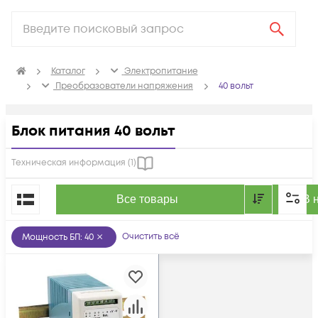
Каталог
Электропитание
Преобразователи напряжения
40 вольт
Блок питания 40 вольт
Техническая информация (
1
)
По популярности
Все товары
В 
Очистить всё
Мощность БП
:
40