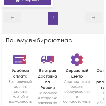
1
Назад
Дальше
Почему выбирают нас
Удобная
Быстрая
Сервисный
Офи
оплата
доставка
центр
Безналичный
по
Диагностика и
рас
расчёт,
ремонт
России
га
оплата
оборудования
Самовывоз
По
картой и
в
и отправка
у
возможность
согласованные
заказов по
обсл