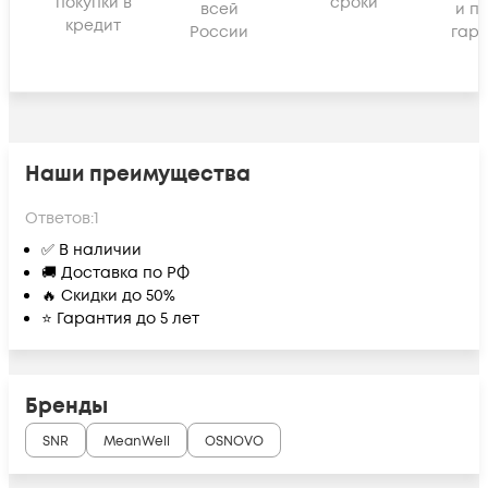
покупки в
сроки
всей
и п
кредит
России
гара
Наши преимущества
Ответов:
1
✅ В наличии
🚚 Доставка по РФ
🔥 Скидки до 50%
⭐ Гарантия до 5 лет
Бренды
SNR
MeanWell
OSNOVO