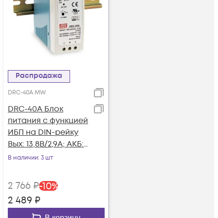
Распродажа
DRC-40A MW
DRC-40A Блок
питания c функцией
ИБП на DIN-рейку
Вых: 13,8В/2,9А; АКБ:
13,8В/1А; 40Вт, Mean
В наличии
: 3 шт
Well
2 766
₽
-
10
%
2 489
₽
В корзину