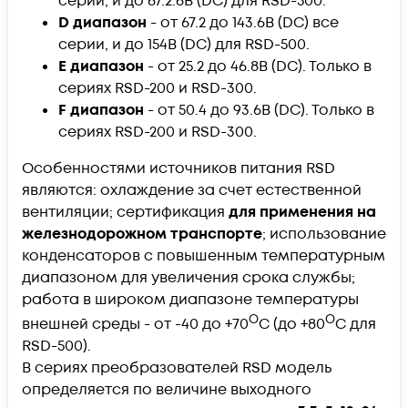
серии, и до 67.2.6В (DC) для RSD-500.
D диапазон
- от 67.2 до 143.6В (DC) все
серии, и до 154В (DC) для RSD-500.
E диапазон
- от 25.2 до 46.8В (DC). Только в
сериях RSD-200 и RSD-300.
F диапазон
- от 50.4 до 93.6В (DC). Только в
сериях RSD-200 и RSD-300.
Особенностями источников питания RSD
являются: охлаждение за счет естественной
вентиляции; сертификация
для применения на
железнодорожном транспорте
; использование
конденсаторов с повышенным температурным
диапазоном для увеличения срока службы;
работа в широком диапазоне температуры
О
О
внешней среды - от -40 до +70
С (до +80
С для
RSD-500).
В сериях преобразователей RSD модель
определяется по величине выходного