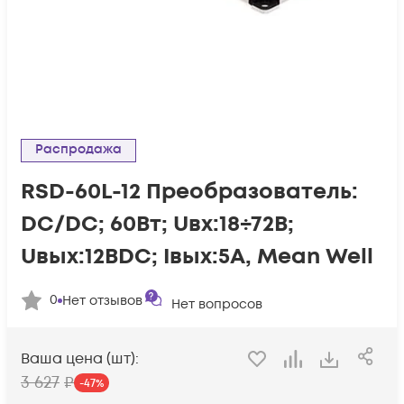
Распродажа
RSD-60L-12 Преобразователь:
DC/DC; 60Вт; Uвх:18÷72В;
Uвых:12ВDC; Iвых:5А, Mean Well
0
Нет отзывов
Нет вопросов
Ваша цена (шт):
3 627
₽
-
47
%