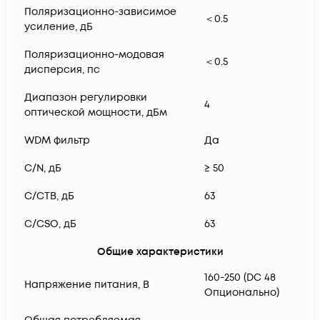
Поляризационно-зависимое
＜0.5
усиление, дБ
Поляризационно-модовая
＜0.5
дисперсия, пс
Диапазон регулировки
4
оптической мощности, дБм
WDM фильтр
Да
C/N, дБ
≥ 50
C/CTB, дБ
63
C/CSO, дБ
63
Общие характеристики
160-250 (DC 48
Напряжение питания, В
Опционально)