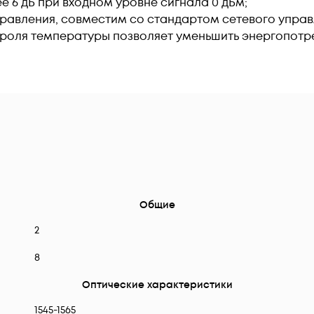
 6 дБ при входном уровне сигнала 0 дБм;
равления, совместим со стандартом сетевого упра
троля температуры позволяет уменьшить энергопотр
Общие
2
8
Оптические характеристики
1545-1565