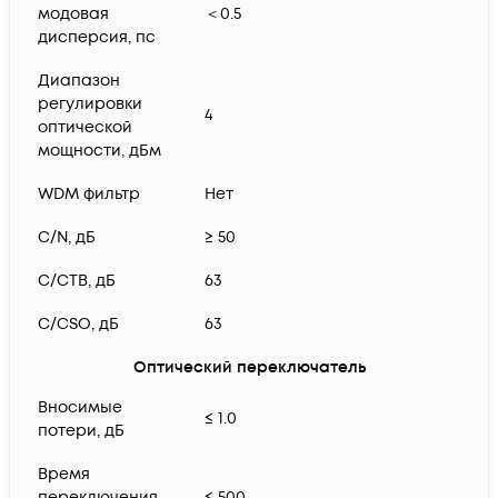
модовая
＜0.5
дисперсия, пс
Диапазон
регулировки
4
оптической
мощности, дБм
WDM фильтр
Нет
C/N, дБ
≥ 50
C/CTB, дБ
63
C/CSO, дБ
63
Оптический переключатель
Вносимые
≤ 1.0
потери, дБ
Время
переключения,
≤ 500