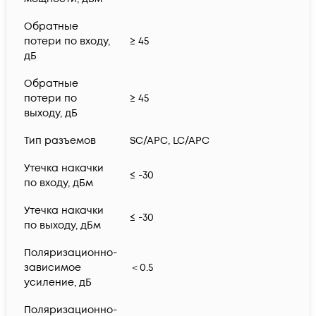
Обратные
потери по входу,
≥ 45
дБ
Обратные
потери по
≥ 45
выходу, дБ
Тип разъемов
SC/APC, LC/APC
Утечка накачки
≤ -30
по входу, дБм
Утечка накачки
≤ -30
по выходу, дБм
Поляризационно-
зависимое
＜0.5
усиление, дБ
Поляризационно-