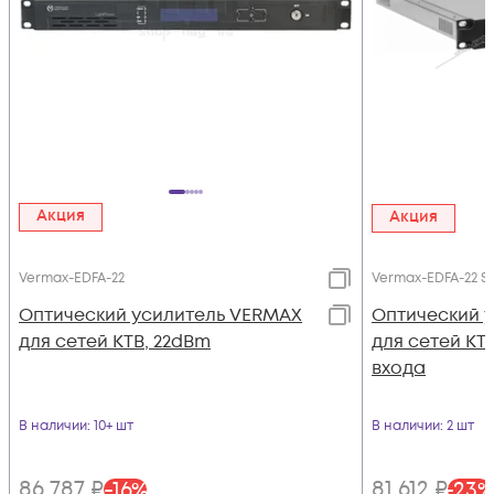
Акция
Акция
Vermax-EDFA-22
Vermax-EDFA-22 S
Оптический усилитель VERMAX
Оптический 
для сетей КТВ, 22dBm
для сетей КТВ
входа
В наличии
: 10+ шт
В наличии
: 2 шт
86 787
₽
81 612
₽
-
16
%
-
23
%