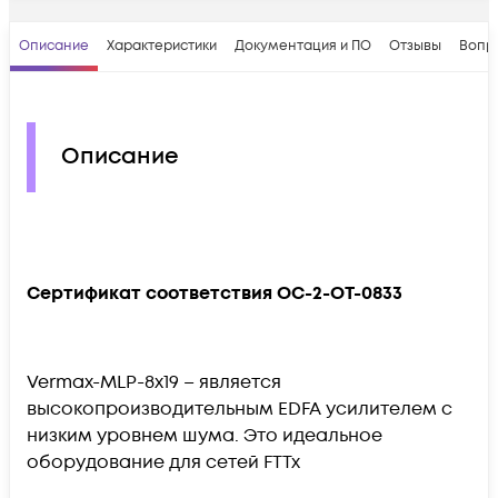
Описание
Характеристики
Документация и ПО
Отзывы
Вопр
Описание
Сертификат соответствия OC-2-OT-0833
Vermax-MLP-8x19 – является
высокопроизводительным EDFA усилителем с
низким уровнем шума. Это идеальное
оборудование для сетей FTTx