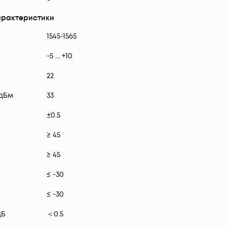
арактеристики
1545-1565
-5 ... +10
22
 дБм
33
±0.5
≥ 45
≥ 45
≤ -30
≤ -30
дБ
＜0.5