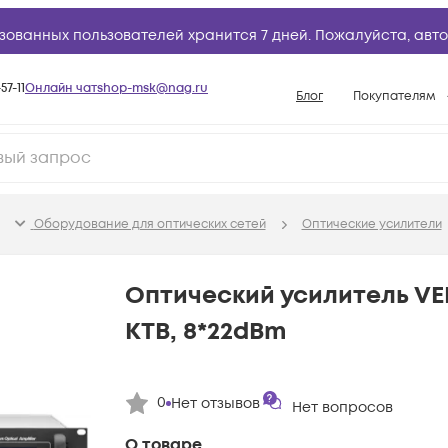
зованных пользователей хранится 7 дней. Пожалуйста,
авто
57-11
Онлайн чат
shop-msk@nag.ru
Блог
Покупателям
Способы опла
Документы
Политика рабо
Оборудование для оптических сетей
Оптические усилители
Условия доста
Гарантийное о
Оптический усилитель V
Возврат товар
КТВ, 8*22dBm
Вопросы и отв
База знаний
0
Нет отзывов
Конфигуратор
Нет вопросов
О товаре