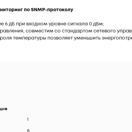
ниторинг по SNMP-протоколу
 6 дБ при входном уровне сигнала 0 дБм;
равления, совместим со стандартом сетевого упра
троля температуры позволяет уменьшить энергопотр
щие
1
8