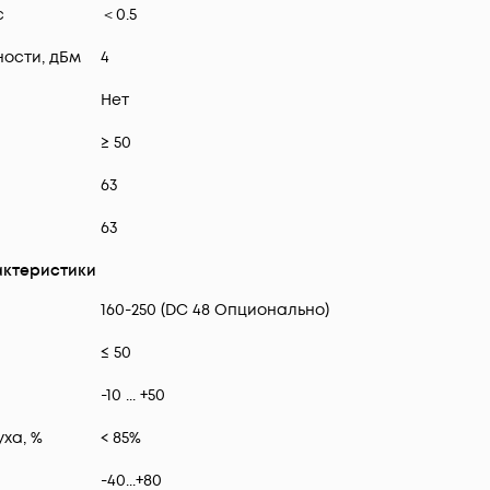
с
＜0.5
ости, дБм
4
Нет
≥ 50
63
63
ктеристики
160-250 (DC 48 Опционально)
≤ 50
-10 ... +50
ха, %
< 85%
-40...+80