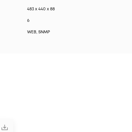
483 x 440 x 88
6
WEB, SNMP