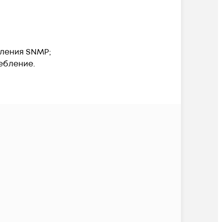
вления SNMP;
ебление.