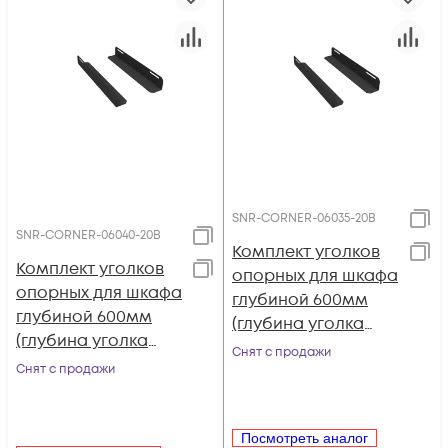
SNR-CORNER-06035-20B
SNR-CORNER-06040-20B
Комплект уголков
Комплект уголков
опорных для шкафа
опорных для шкафа
глубиной 600мм
глубиной 600мм
(глубина уголка
(глубина уголка
350мм),
Снят с продажи
400мм),
Снят с продажи
распределённая
распределённая
нагрузка 20кг, цвет-
нагрузка 20кг, цвет-
чёрный (SNR-
чёрный (SNR-
Посмотреть аналог
CORNER-06035-20B)