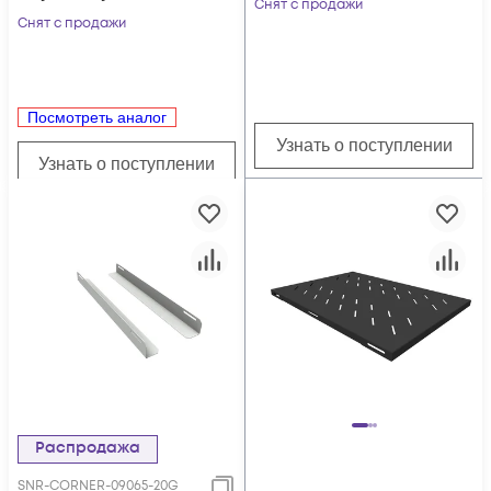
950мм),
Снят с продажи
200мм),
Снят с продажи
распределённая
распределённая
нагрузка 20кг, цвет-
нагрузка 20кг, цвет-
серый (SNR-
чёрный (SNR-
CORNER-12095-20G)
Посмотреть аналог
CORNER-04520-20B)
Узнать о поступлении
Узнать о поступлении
Распродажа
SNR-CORNER-09065-20G