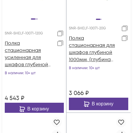
SNR-SHELF-10071-20G
SNR-SHELF-10071-120G
Полка
Полка
стационарная для
стационарная
шкафов глубиной
усиленная для
1000мм, (глубина
шкафов глубиной
полки 710мм)
В наличии
: 10+ шт
1000мм, (глубина
В наличии
: 10+ шт
распределенная
полки 710мм)
нагрузка 20кг, цвет-
распределенная
серый (SNR-SHELF-
3 066
₽
нагрузка 120кг, цвет-
10071-20G)
4 543
₽
серый (SNR-SHELF-
В корзину
10071-120G)
В корзину