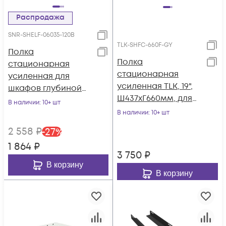
Распродажа
SNR-SHELF-06035-120B
TLK-SHFC-660F-GY
Полка
Полка
стационарная
стационарная
усиленная для
усиленная TLK, 19",
шкафов глубиной
Ш437хГ660мм, для
600мм, (глубина
В наличии
: 10+ шт
шкафа и стойки
полки 350мм)
В наличии
: 10+ шт
глубиной 800мм,
распределенная
2 558
₽
-
27
%
серая
нагрузка 120кг, цвет-
1 864
₽
черный (SNR-SHELF-
3 750
₽
06035-120B)
В корзину
В корзину