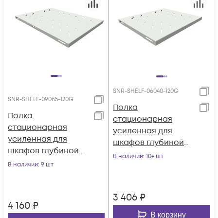
SNR-SHELF-06040-120G
SNR-SHELF-09065-120G
Полка
Полка
стационарная
стационарная
усиленная для
усиленная для
шкафов глубиной
шкафов глубиной
600мм, (глубина
В наличии
: 10+ шт
900мм, (глубина
В наличии
: 9 шт
полки 400мм)
полки 650мм)
распределенная
распределенная
нагрузка 120кг, цвет-
3 406
₽
нагрузка 120кг, цвет-
серый (SNR-SHELF-
4 160
₽
серый (SNR-SHELF-
06040-120G)
В корзину