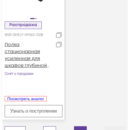
Распродажа
SNR-SHELF-09065-120B
Полка
стационарная
усиленная для
шкафов глубиной
900мм, (глубина
Снят с продажи
полки 650мм)
распределенная
нагрузка 120кг, цвет-
Посмотреть аналог
черный (SNR-SHELF-
09065-120B)
Узнать о поступлении