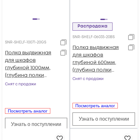
Распродажа
SNR-SHELF-06035-20BS
SNR-SHELF-10071-20GS
Полка выдвижная
Полка выдвижная
для шкафов
для шкафов
глубиной 600мм,
глубиной 1000мм,
(глубина полки
(глубина полки
350мм)
Снят с продажи
710мм)
Снят с продажи
распределенная
распределенная
нагрузка 20кг, цвет-
нагрузка 20кг, цвет-
черный (SNR-SHELF-
серый (SNR-SHELF-
Посмотреть аналог
06035-20BS)
Посмотреть аналог
10071-20GS
Узнать о поступлении
Узнать о поступлении