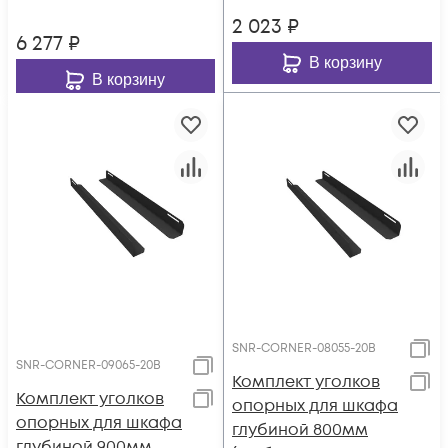
чёрный (SNR-
2 023
₽
CORNER-12095-20B)
6 277
₽
В корзину
В корзину
SNR-CORNER-08055-20B
SNR-CORNER-09065-20B
Комплект уголков
Комплект уголков
опорных для шкафа
опорных для шкафа
глубиной 800мм
глубиной 900мм