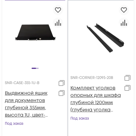
SNR-CORNER-12095-20B
SNR-CASE-355-1U-B
Комплект уголков
Выдвижной ящик
опорных для шкафа
для документов
глубиной 1200мм
глубиной 355мм,
(глубина уголка
высота 1U, цвет-
950мм),
Под заказ
черный (SNR-CASE-
Под заказ
распределённая
355-1U-B)
нагрузка 20кг, цвет-