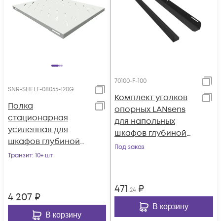
70100-F-100
SNR-SHELF-08055-120G
Комплект уголков
Полка
опорных LANsens
стационарная
для напольных
усиленная для
шкафов глубиной
шкафов глубиной
1000 мм (70100-F-
Под заказ
800мм, (глубина
Транзит
: 10+ шт
100)
полки 550мм)
распределенная
471
₽
нагрузка 120кг, цвет-
,24
4 207
₽
серый (SNR-SHELF-
В корзину
08055-120G)
В корзину