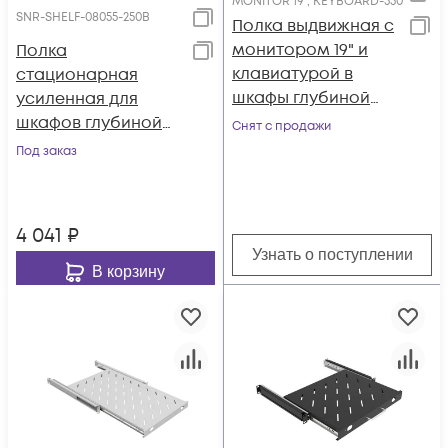
MONITOR 19", KEYBOARD-550
SNR-SHELF-08055-250B
Полка выдвижная с
монитором 19" и
Полка
клавиатурой в
стационарная
шкафы глубиной
усиленная для
800 мм (глубина
шкафов глубиной
Снят с продажи
полки 550мм), цвет
800мм, (глубина
Под заказ
черный
полки 550мм)
распределенная
нагрузка 250кг,
4 041
₽
цвет-черный (SNR-
Узнать о поступлении
SHELF-08055-250B)
В корзину