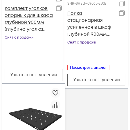
SNR-SHELF-09065-250B
Комплект уголков
Полка
опорных для шкафа
стационарная
глубиной 900мм
усиленная в шкаф
(глубина уголка
глубиной 900мм,
650мм),
Снят с продажи
(глубина полки
распределённая
Снят с продажи
650мм) нагрузка
нагрузка 20кг, цвет-
250кг, цвет-черный
серый (SNR-
(SNR-SHELF-09065-
CORNER-09065-20G)
Посмотреть аналог
250B)
Узнать о поступлении
Узнать о поступлении