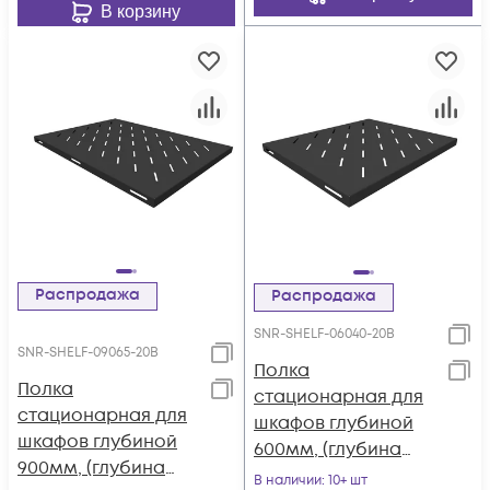
09065-120G)
В корзину
Распродажа
Распродажа
SNR-SHELF-06040-20B
SNR-SHELF-09065-20B
Полка
Полка
стационарная для
стационарная для
шкафов глубиной
шкафов глубиной
600мм, (глубина
900мм, (глубина
полки 400мм)
В наличии
: 10+ шт