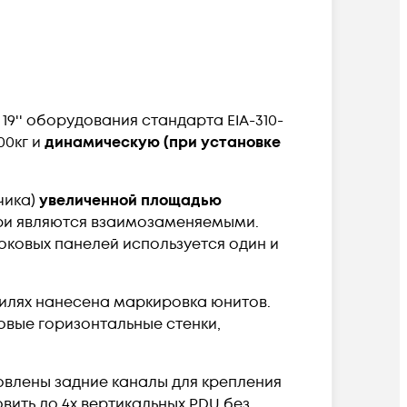
9'' оборудования стандарта EIA-310-
00кг и
динамическую (при установке
чика)
увеличенной площадью
вери являются взаимозаменяемыми.
оковых панелей используется один и
филях нанесена маркировка юнитов.
овые горизонтальные стенки,
овлены задние каналы для крепления
вить до 4х вертикальных PDU без