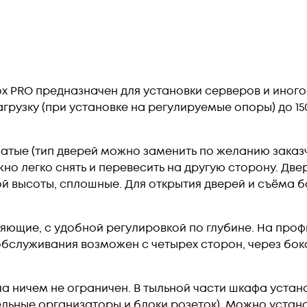
 PRO предназначен для установки серверов и иного 1
грузку (при установке на регулируемые опоры) до 15
чатые (тип дверей можно заменить по желанию заказ
жно легко снять и перевесить на другую сторону. Д
й высоты, сплошные. Для открытия дверей и съёма б
яющие, с удобной регулировкой по глубине. На про
обслуживания возможен с четырех сторон, через бок
а ничем не ограничен. В тыльной части шкафа устан
ьные организаторы и блоки розеток). Можно устано