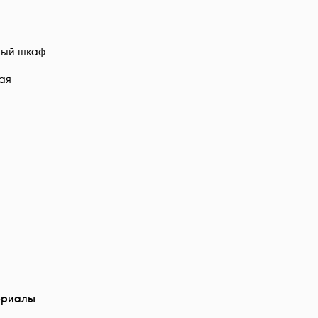
ый шкаф
ая
ериалы