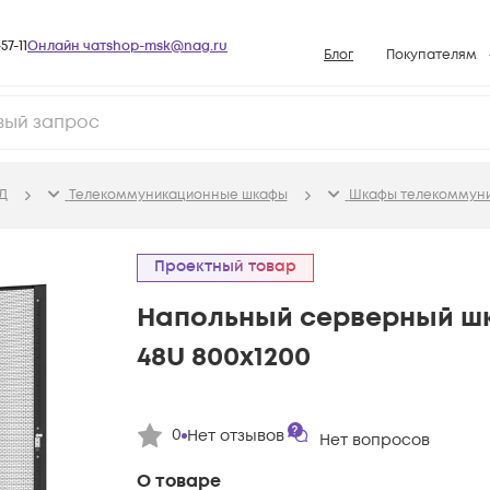
57-11
Онлайн чат
shop-msk@nag.ru
Блог
Покупателям
Способы опла
Документы
Политика рабо
Д
Телекоммуникационные шкафы
Шкафы телекоммун
Условия доста
Гарантийное о
Проектный товар
Возврат товар
Напольный серверный шк
Вопросы и отв
48U 800х1200
База знаний
Конфигуратор
0
Нет отзывов
Нет вопросов
О товаре