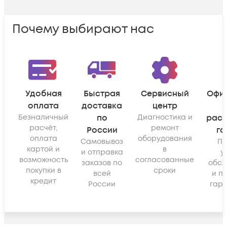
Почему выбирают нас
Удобная
Быстрая
Сервисный
Офи
оплата
доставка
центр
Безналичный
по
Диагностика и
рас
расчёт,
ремонт
России
га
оплата
оборудования
Самовывоз
По
картой и
в
и отправка
у
возможность
согласованные
заказов по
обсл
покупки в
сроки
всей
и п
кредит
России
гара