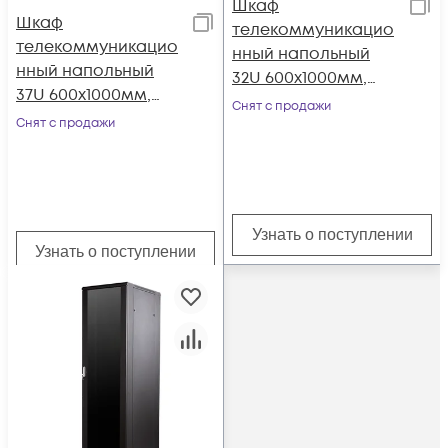
Шкаф
Шкаф
телекоммуникацио
телекоммуникацио
нный напольный
нный напольный
32U 600x1000мм,
37U 600x1000мм,
серия TFC (SNR-TFC-
Снят с продажи
серия TFC (SNR-TFC-
Снят с продажи
326010-GS-B-SF)
376010-GS-B-SF)
Узнать о поступлении
Узнать о поступлении