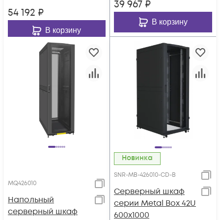
39 967
₽
54 192
₽
В корзину
В корзину
Новинка
SNR-MB-426010-CD-B
MQ426010
Серверный шкаф
Напольный
серии Metal Box 42U
серверный шкаф
600х1000