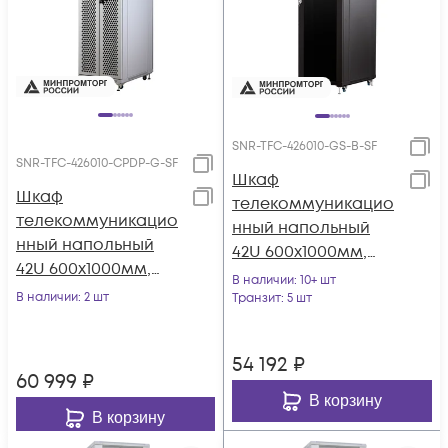
SNR-TFC-426010-GS-B-SF
SNR-TFC-426010-CPDP-G-SF
Шкаф
Шкаф
телекоммуникацио
телекоммуникацио
нный напольный
нный напольный
42U 600x1000мм,
42U 600x1000мм,
серия TFC (SNR-TFC-
В наличии
: 10+ шт
серия TFC (SNR-TFC-
В наличии
: 2 шт
426010-GS-B-SF)
Транзит
: 5 шт
426010-CPDP-G-SF)
54 192
₽
60 999
₽
В корзину
В корзину