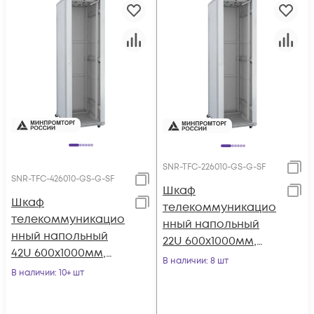
SNR-TFC-226010-GS-G-SF
SNR-TFC-426010-GS-G-SF
Шкаф
Шкаф
телекоммуникацио
телекоммуникацио
нный напольный
нный напольный
22U 600x1000мм,
42U 600x1000мм,
серия TFC (SNR-TFC-
В наличии
: 8 шт
серия TFC (SNR-TFC-
В наличии
: 10+ шт
226010-GS-G-SF)
426010-GS-G-SF)