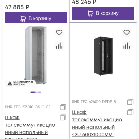
48 246
₽
47 885
₽
В корзину
В корзину
SNR-TFC-426010-DPDP-B
SNR-TFC-276010-GS-G-SF
Шкаф
Шкаф
телекоммуникацио
телекоммуникацио
нный напольный
нный напольный
42U 600x1000мм,