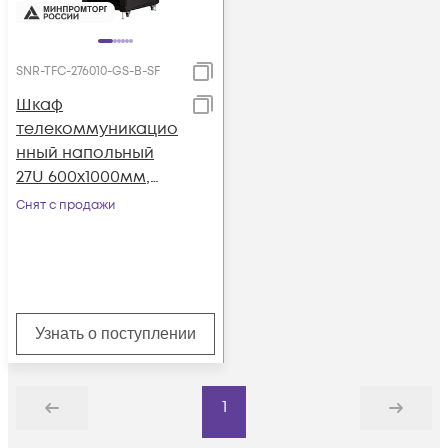
SNR-TFC-276010-GS-B-SF
Шкаф
телекоммуникацио
нный напольный
27U 600x1000мм,
серия TFC (SNR-TFC-
Снят с продажи
276010-GS-B-SF)
Узнать о поступлении
1
Назад
Дальше