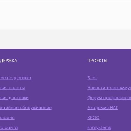
ДЕРЖКА
ПРОЕКТЫ
ine поддержка
Блог
овия оплаты
Новости телекомму
вия доставки
Форум профессион
антийное обслуживание
Академия НАГ
плаенс
КРОС
та сайта
snr.systems