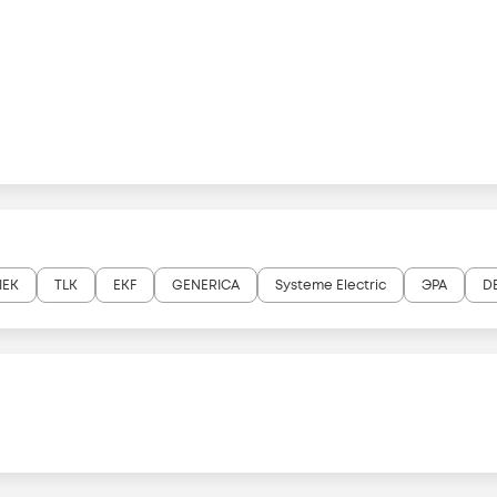
IEK
TLK
EKF
GENERICA
Systeme Electric
ЭРА
D