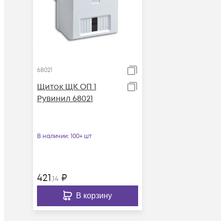
68021
Щиток ЩК ОП 1
Рувинил 68021
В наличии
: 100+ шт
421
₽
,14
В корзину