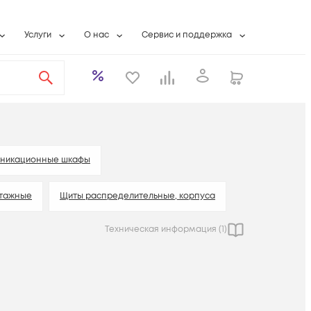
Услуги
О нас
Сервис и поддержка
ты
Выкуп сетевого оборудования
О компании
Гарантийное обслуживание
Системная интеграция
Контактная информация
Контакты сервисных центров
ты с физлицами
Wi-Fi «под ключ»
Банковские реквизиты
Сервисные контракты
вки
Бесплатная намотка оптического кабеля
Аккредитация ИТ
Сервисный центр
бслуживание
Партнеры
Техническая поддержка
уникационные шкафы
а
Вакансии
Условия оказания услуг
нтажные
Щиты распределительные, корпуса
еты
Новости
Техническая информация (
1
)
ы