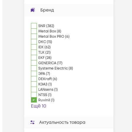
Бренд
SNR
(
382
)
Metal Box
(
8
)
Metal Box PRO
(
6
)
DKC
(
15
)
IEK
(
62
)
TLK
(
21
)
EKF
(
28
)
GENERICA
(
17
)
Systeme Electric
(
8
)
ЭРА
(
7
)
DEKraft
(
6
)
КЭАЗ
(
1
)
LANsens
(
1
)
NTSS
(
1
)
Ruvinil
(
1
)
Ещё 10
Актуальность товара