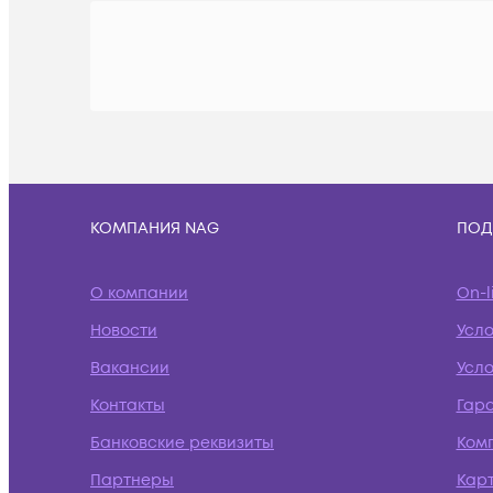
КОМПАНИЯ NAG
ПОД
О компании
On-l
Новости
Усл
Вакансии
Усло
Контакты
Гар
Банковские реквизиты
Ком
Партнеры
Кар