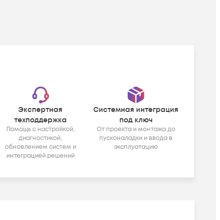
Экспертная
Системная интеграция
техподдержка
под ключ
Помощь с настройкой,
От проекта и монтажа до
диагностикой,
пусконаладки и ввода в
обновлением систем и
эксплуатацию
интеграцией решений