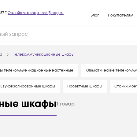
57-11
Онлайн чат
shop-msk@nag.ru
Блог
Покупателям
Способы опла
Документы
Политика рабо
Д
Телекоммуникационные шкафы
Условия доста
Гарантийное о
ы телекоммуникационные настенные
Климатические телекомм
Возврат товар
Звукоизолированные шкафы
Проектные шкафы
Стойки мо
Вопросы и отв
База знаний
ные шкафы
ы для телекоммуникационных шкафов
1
товар
Конфигуратор