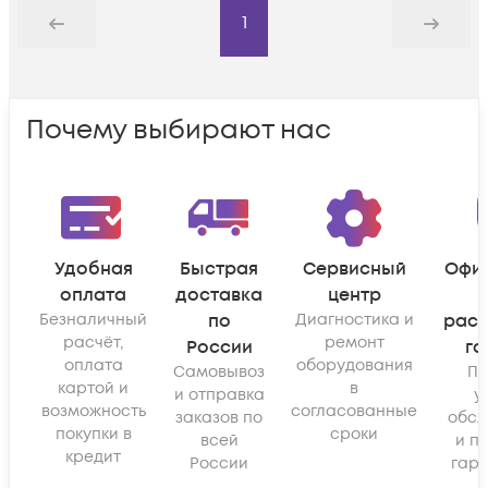
1
Назад
Дальше
Почему выбирают нас
Удобная
Быстрая
Сервисный
Офи
оплата
доставка
центр
Безналичный
по
Диагностика и
рас
расчёт,
ремонт
России
га
оплата
оборудования
Самовывоз
По
картой и
в
и отправка
у
возможность
согласованные
заказов по
обсл
покупки в
сроки
всей
и п
кредит
России
гара