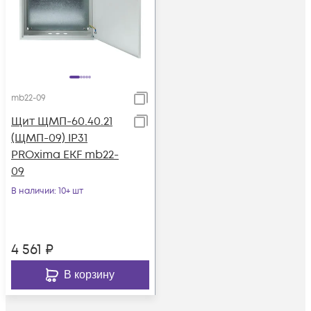
mb22-09
Щит ЩМП-60.40.21
(ЩМП-09) IP31
PROxima EKF mb22-
09
В наличии
: 10+ шт
4 561
₽
В корзину