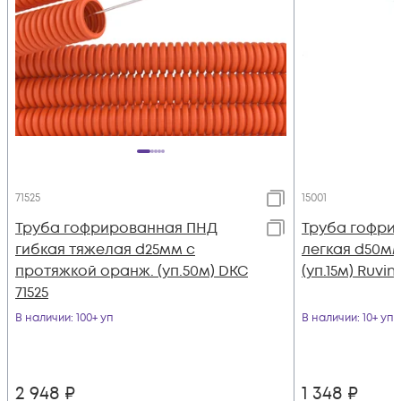
71525
15001
Труба гофрированная ПНД
Труба гофри
гибкая тяжелая d25мм с
легкая d50мм
протяжкой оранж. (уп.50м) DKC
(уп.15м) Ruvini
71525
В наличии
: 100+ уп
В наличии
: 10+ уп
2 948
₽
1 348
₽