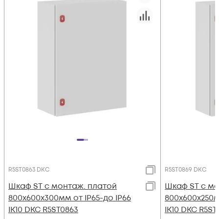
R5ST0863 DKC
R5ST0869 DKC
Шкаф ST с монтаж. платой
Шкаф ST с мо
800х600х300мм от IP65-до IP66
800х600х250м
IK10 DKC R5ST0863
IK10 DKC R5ST