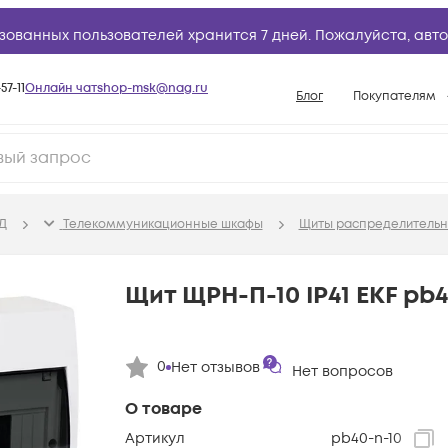
зованных пользователей хранится 7 дней. Пожалуйста,
авто
57-11
Онлайн чат
shop-msk@nag.ru
Блог
Покупателям
Способы опла
Документы
Политика рабо
Д
Телекоммуникационные шкафы
Щиты распределительн
Условия доста
Гарантийное о
Щит ЩРН-П-10 IP41 EKF pb4
Возврат товар
Вопросы и отв
0
Нет отзывов
Нет вопросов
База знаний
Конфигуратор
О товаре
Артикул
pb40-n-10